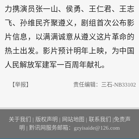
力携演员张一山、侯勇、王仁君、王志
飞、孙维民齐聚遵义，剧组首次公布影
片信息，以满满诚意从遵义这片革命的
热土出发。影片预计明年上映，为中国
人民解放军建军一百周年献礼。
【举报】
责任编辑：三石-NB33102
关于我们
|
版权声明
|
网站地图
|
联系我们
|
免责声
明
|
黔讯网服务邮箱：gzyisaide@126.com