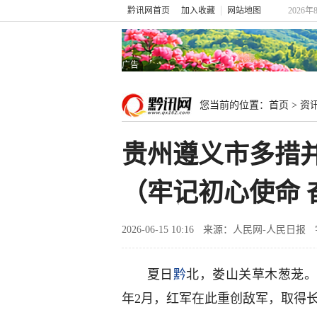
黔讯网首页
加入收藏
网站地图
2026年
广告
您当前的位置：
首页
>
资
贵州遵义市多措
（牢记初心使命 
2026-06-15 10:16
来源：人民网-人民日报
夏日
黔
北，娄山关草木葱茏。
年2月，红军在此重创敌军，取得