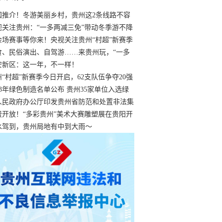
国推介！冬游美丽乡村，贵州这2条线路不容
过
视关注贵州：“一多两减三免”带动冬季游不降
余场赛事等你来！央视关注贵州“村超”新赛季
“打响”
食、民俗演出、自驾游……来贵州玩，“一多
减三免”！
安新区：这一年，不一样！
州“村超”新赛季今日开启，62支队伍争夺20强
额
23年绿色制造名单公布 贵州35家单位入选绿
工厂
人民政府办公厅印发贵州省防范和处置非法集
工作实施细则
费开放！“多彩贵州”美术大赛雕塑展在贵阳开
持续至1月19日
水驾到，贵州局地有中到大雨～