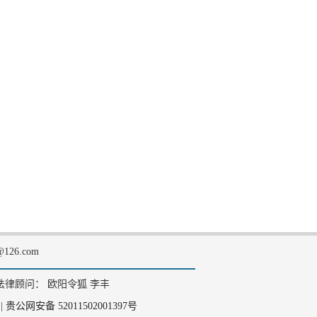
126.com
法律顾问： 欧阳令狐 李丰
|
贵公网安备 52011502001397号