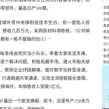
贵州中航电梯有限责任公司的智能车间里，机
全
零部件，最高日产500套。
错
央
温
百
曾填补贵州电梯制造技术空白，但一度陷入低
正式
美
梯，营收几百万元，采购原材料得赊账。”公司销
两
贵
贵
里都有一股不服输的劲儿！”
名
20
色
省
每条线由党员当小队长，带着大家攻坚克难，
资
免
工逐个解决问题，积极拓展市场。遵义市相关部
展，
雨
金，帮助企业纾困解难。面对数字化转型浪潮，
台，打通数据共享通道，实现全流程智能化管理。
远销海外，年销售收入突破5亿元。
义最后一个脱贫摘帽，如今，这里年产250余万