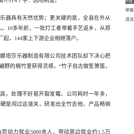
离不开4个字：因地制宜。
外链
举报邮
乐器具有天然优势；更关键的是，全县在外从
违法
人。10多年前，一批打工者带着手艺返乡，从郑
起，144家上下游企业相继落户。
娜塔莎乐器制造有限公司技术团队却下决心把
遍野的楠竹里获得灵感，“竹子自古做笙箫笛，
高，处理不好易开裂发霉。公司耗时一年多，
，硬是闯过这道关，研发出全竹吉他，产品畅销
动力就业5000余人，带动周边就业约1.5万