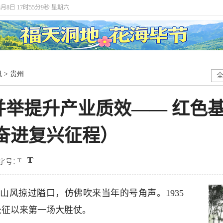
8月8日 17时55分9秒 星期六
讯
>
贵州
并举提升产业质效—— 红色
奋进复兴征程）
字号：
山风掠过隘口，仿佛吹来当年的号角声。1935
长征以来第一场大胜仗。