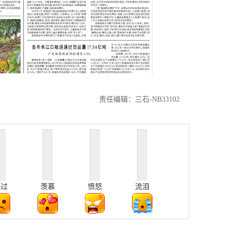
责任编辑：三石-NB33102
难过
羡慕
愤怒
流泪