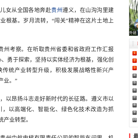
雄儿女从全国各地奔赴
贵州
遵义，在山沟沟里建
业根基。岁月流转，“闯关”精神在这片土地上
外链
记赴贵州考察。在听取贵州省委和省政府工作汇报
1
心、勇于探索，坚持以实体经济为根基，强化创
2
3
快传统产业转型升级，积极发展战略性新兴产
4
产业。”
5
6
7
，以昂扬斗志走好新时代的长征路。遵义市以
8
引，以高端化、智能化、绿色化技术改造为抓
9
统产业转型。
10