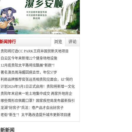
新闻排行
浏览
评论
贵阳将打造CC PARK王府井国贸新天地项目
白云区今年来新增22个健身场地设施
12月底贵阳太平路将炫酷展“新颜”！
著名演员周海媚因病去世，年仅57岁
利郎品牌推荐官张远亮相贵阳见面会，以“简约
计划2024年5月1日正式启用！贵阳将新增一文化
贵阳年末迎来一轮土地集中成交 两家外地房企
哪些情形应佩戴口罩？国家疾控局发布最新指引
龙湖“好房子”兵法：卷产品才会出好房子
老街“新生”！太平路改造提升城市更新项目建
最新新闻