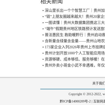
相关新闻
• 深山里长出一个个智慧工厂｜贵州加
• “链”上朋友圈越来越大！贵州20
• 一图读懂｜贵州大数据集团携这三
• “端午”假期贵州地区铁路预计发送旅客
• 普法惠民生 救助暖黔行｜贵州启动
• 含新量含绿量含金量——贵州山地
• 173家企业入列2026年贵州上市挂牌
• 贵州计划开放1000个人工智能应用
• 资源够硬、成本够低、服务够暖！
• 贵州外卖小哥金小武不幸遇难，年仅
关于我
Copyright © 2012-202
黔ICP备14000209号-2
|
互联网直播