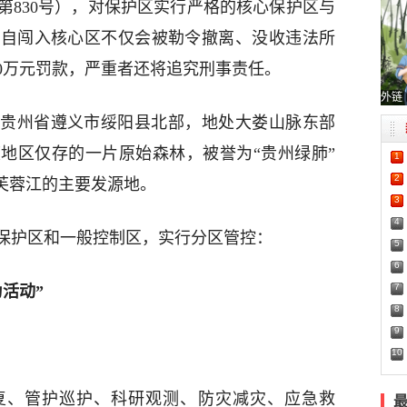
第830号），对保护区实行严格的核心保护区与
擅自闯入核心区不仅会被勒令撤离、没收违法所
0万元罚款，严重者还将追究刑事责任。
外链
贵州省遵义市绥阳县北部，地处大娄山脉东部
地区仅存的一片原始森林，被誉为“贵州绿肺”
1
2
芙蓉江的主要发源地。
3
4
保护区和一般控制区，实行分区管控：
5
6
7
活动”
8
9
10
复、管护巡护、科研观测、防灾减灾、应急救