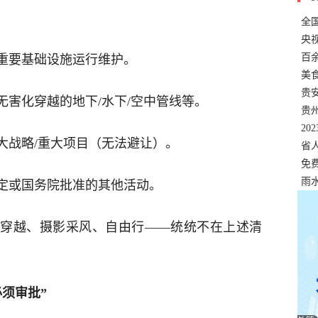
全
错
央
温
百
重要基础设施运行维护。
正式
美
两
贵
无害化穿越的地下/水下/空中管线等。
贵
名
20
大战略/重大项目（无法避让）。
色
省
资
免
展，
雨
定或国务院批准的其他活动。
穿越、摄影采风、自由行——统统不在上述清
须审批”