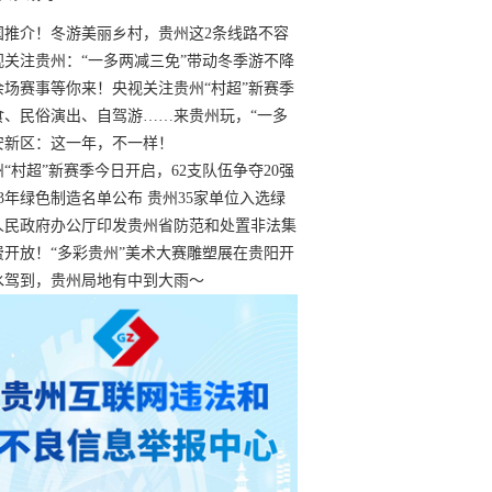
国推介！冬游美丽乡村，贵州这2条线路不容
过
视关注贵州：“一多两减三免”带动冬季游不降
余场赛事等你来！央视关注贵州“村超”新赛季
“打响”
食、民俗演出、自驾游……来贵州玩，“一多
减三免”！
安新区：这一年，不一样！
州“村超”新赛季今日开启，62支队伍争夺20强
额
23年绿色制造名单公布 贵州35家单位入选绿
工厂
人民政府办公厅印发贵州省防范和处置非法集
工作实施细则
费开放！“多彩贵州”美术大赛雕塑展在贵阳开
持续至1月19日
水驾到，贵州局地有中到大雨～