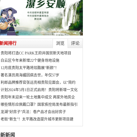
新闻排行
浏览
评论
贵阳将打造CC PARK王府井国贸新天地项目
白云区今年来新增22个健身场地设施
12月底贵阳太平路将炫酷展“新颜”！
著名演员周海媚因病去世，年仅57岁
利郎品牌推荐官张远亮相贵阳见面会，以“简约
计划2024年5月1日正式启用！贵阳将新增一文化
贵阳年末迎来一轮土地集中成交 两家外地房企
哪些情形应佩戴口罩？国家疾控局发布最新指引
龙湖“好房子”兵法：卷产品才会出好房子
老街“新生”！太平路改造提升城市更新项目建
最新新闻