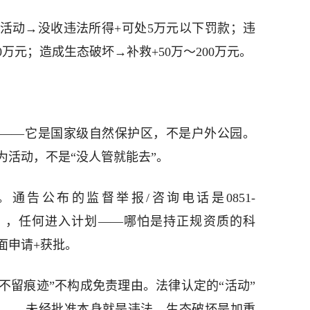
活动→没收违法所得+可处5万元以下罚款；违
万元；造成生态破坏→补救+50万～200万元。
刷——它是国家级自然保护区，不是户外公园。
为活动，不是“没人管就能去”。
通告公布的监督举报/咨询电话是0851-
理局），任何进入计划——哪怕是持正规资质的科
面申请+获批。
步不留痕迹”不构成免责理由。法律认定的“活动”
准——未经批准本身就是违法，生态破坏是加重