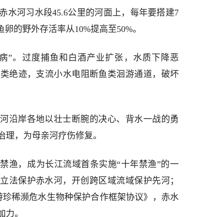
水河习水段45.6公里的河面上，每年要搭建7
卵的野外存活率从10%提高至50%。
病”。过度捕鱼和白酒产业扩张，水质下降恶
鱼类绝迹，支流小水电阻断鱼类洄游通道，破坏
河沿岸各地以壮士断腕的决心、背水一战的勇
治理，为母亲河疗伤修复。
面禁渔，成为长江流域首条实施“十年禁渔”的一
共同立法保护赤水河，开创跨区域流域保护先河；
游珍稀濒危水生物种保护合作框架协议》，赤水
加力。