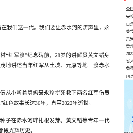
全
错
央
温
百
断在我们这一代。我们要让赤水河的涛声里，永
正式
美
两
贵
贵
名
20
村“红军渡”纪念碑前，28岁的讲解员黄文韬身
色
省
并茂地讲述当年红军从土城、元厚等地一渡赤水
资
免
展，
雨
伍从小听着舅妈聂永珍拼死救下两名红军伤员
”红色故事长达36年，直至2022年逝世。
种子在赤水河畔扎根发芽。黄文韬等青年一代
那段光辉历史。