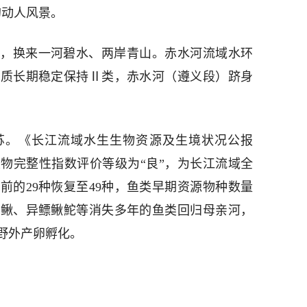
的动人风景。
，换来一河碧水、两岸青山。赤水河流域水环
水质长期稳定保持Ⅱ类，赤水河（遵义段）跻身
苏。《长江流域水生生物资源及生境状况公报
生物完整性指数评价等级为“良”，为长江流域全
前的29种恢复至49种，鱼类早期资源物种数量
唇薄鳅、异鳔鳅鮀等消失多年的鱼类回归母亲河，
野外产卵孵化。