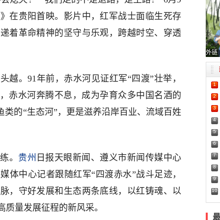
渡》在贵阳首映。影片中，红军战士面临生死存
传递着革命精神的坚守与乐观，跨越时空、穿透
外链
头越。91年前，赤水河见证红军“四渡”壮举，
1
年后，赤水河奔腾不息，成为孕育众多中国名酒的
2
3
鱼类的“生态河”，更是滋养沿岸百业、流域百姓
4
5
6
7
如练。
贵州
日报天眼新闻、遵义市新闻传媒中心
8
媒体中心记者跟随红军“四渡赤水”战斗足迹，
9
血脉，守好发展和生态两条底线，以红铸魂、以
10
高质量发展征程的新风采。