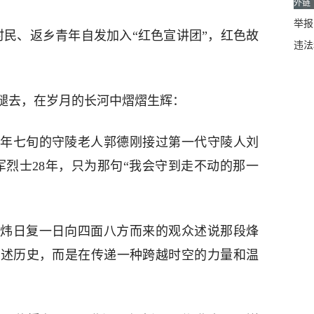
外链
举报邮
村民、返乡青年自发加入“红色宣讲团”，红色故
违法
褪去，在岁月的长河中熠熠生辉：
年七旬的守陵老人郭德刚接过第一代守陵人刘
红军烈士28年，只为那句“我会守到走不动的那一
炜日复一日向四面八方而来的观众述说那段烽
复述历史，而是在传递一种跨越时空的力量和温