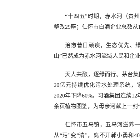
“十四五”时期，赤水河（贵州
整改29座；仁怀市白酒企业总数从19
治愈昔日顽疾，生态优先、绿
山”已然成为赤水河流域人民和企
天人共酿，逐绿而行。茅台集
20亿元持续优化污水处理系统，
2020年下降60%。习酒集团连续
余页植物图鉴，为母亲河献上一封“
仁怀市五马镇，五马河滋养一
从“污”变“清”，离不开郭小勇和