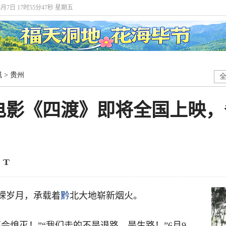
8月7日 17时55分48秒 星期五
讯
>
贵州
电影《四渡》即将全国上映，
嵘岁月，承载着
黔
北大地崭新烟火。
会熄灭！”“我们走的不是退路，是生路！”6月9