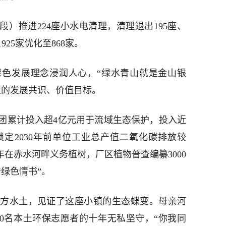
段）推进224座小水电清理，清理退出195座、
25家优化至868家。
色发展理念浸润人心，“绿水青山就是金山银
业的发展共识、价值目标。
团累计投入超4亿元用于流域生态保护，投入近
锁定2030年前单位工业总产值二氧化碳排放较
12年在赤水河畔义务植树，厂区植物普查编纂3000
绿色情书”。
方水土，见证了这座小镇的生态蝶变。母亲河
400名本土环保志愿者的十年无私坚守，“你我同