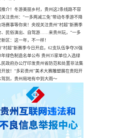
国推介！冬游美丽乡村，贵州这2条线路不容
过
视关注贵州：“一多两减三免”带动冬季游不降
余场赛事等你来！央视关注贵州“村超”新赛季
“打响”
食、民俗演出、自驾游……来贵州玩，“一多
减三免”！
安新区：这一年，不一样！
州“村超”新赛季今日开启，62支队伍争夺20强
额
23年绿色制造名单公布 贵州35家单位入选绿
工厂
人民政府办公厅印发贵州省防范和处置非法集
工作实施细则
费开放！“多彩贵州”美术大赛雕塑展在贵阳开
持续至1月19日
水驾到，贵州局地有中到大雨～