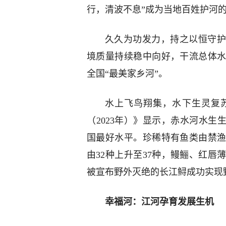
行，清波不息”成为当地百姓护河
久久为功发力，持之以恒守护
境质量持续稳中向好，干流总体
全国“最美家乡河”。
水上飞鸟翔集，水下生灵复
（2023年）》显示，赤水河水生
国最好水平。珍稀特有鱼类由禁渔
由32种上升至37种，鳗鲡、红
被宣布野外灭绝的长江鲟成功实现
幸福河：江河孕育发展生机