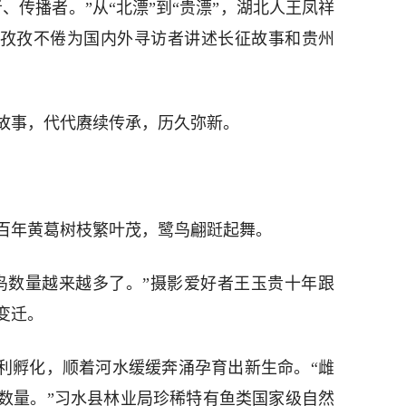
、传播者。”从“北漂”到“贵漂”，湖北人王凤祥
，孜孜不倦为国内外寻访者讲述长征故事和贵州
故事，代代赓续传承，历久弥新。
百年黄葛树枝繁叶茂，鹭鸟翩跹起舞。
鸟数量越来越多了。”摄影爱好者王玉贵十年跟
变迁。
顺利孵化，顺着河水缓缓奔涌孕育出新生命。“雌
数量。”习水县林业局珍稀特有鱼类国家级自然