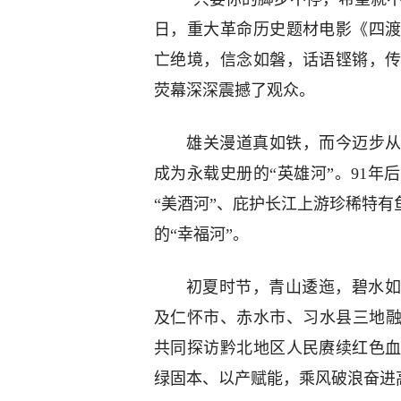
日，重大革命历史题材电影《四
亡绝境，信念如磐，话语铿锵，
荧幕深深震撼了观众。
雄关漫道真如铁，而今迈步从
成为永载史册的“英雄河”。91
“美酒河”、庇护长江上游珍稀特有
的“幸福河”。
初夏时节，青山逶迤，碧水
及仁怀市、赤水市、习水县三地融
共同探访黔北地区人民赓续红色
绿固本、以产赋能，乘风破浪奋进