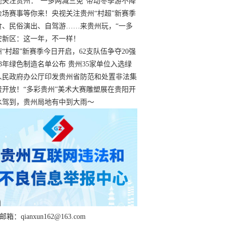
过
视关注贵州：“一多两减三免”带动冬季游不降
余场赛事等你来！央视关注贵州“村超”新赛季
“打响”
食、民俗演出、自驾游……来贵州玩，“一多
减三免”！
安新区：这一年，不一样！
州“村超”新赛季今日开启，62支队伍争夺20强
额
23年绿色制造名单公布 贵州35家单位入选绿
工厂
人民政府办公厅印发贵州省防范和处置非法集
工作实施细则
费开放！“多彩贵州”美术大赛雕塑展在贵阳开
持续至1月19日
水驾到，贵州局地有中到大雨～
箱：qianxun162@163.com