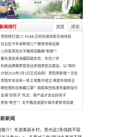
新闻排行
浏览
评论
贵阳将打造CC PARK王府井国贸新天地项目
白云区今年来新增22个健身场地设施
12月底贵阳太平路将炫酷展“新颜”！
著名演员周海媚因病去世，年仅57岁
利郎品牌推荐官张远亮相贵阳见面会，以“简约
计划2024年5月1日正式启用！贵阳将新增一文化
贵阳年末迎来一轮土地集中成交 两家外地房企
哪些情形应佩戴口罩？国家疾控局发布最新指引
龙湖“好房子”兵法：卷产品才会出好房子
老街“新生”！太平路改造提升城市更新项目建
最新新闻
国推介！冬游美丽乡村，贵州这2条线路不容