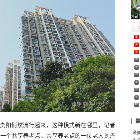
外链
1
2
3
4
5
6
7
8
9
10
在贵阳悄然流行起来，这种模式新在哪里，记者
全
的一个共享养老点。共享养老点的一位老人刘丹