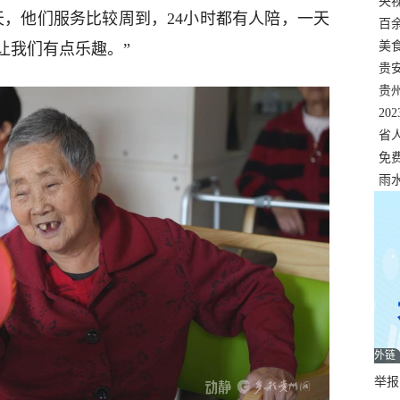
错
央
天，他们服务比较周到，24小时都有人陪，一天
温
百
正式
美
让我们有点乐趣。”
两
贵
贵
名
20
色
省
资
免
展，
雨
外链
举报邮