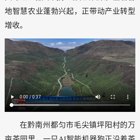
地智慧农业蓬勃兴起，正带动产业转型
增收。
在
黔
南州都匀市毛尖镇坪阳村的万
亩茶园里，一只AI智能机器狗正沿着茶