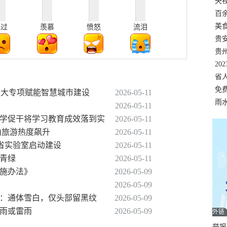
错
央
温
百
正式
美
难过
羡慕
愤怒
流泪
两
贵
贵
名
20
色
省
资
免
技重大专项赋能智慧城市建设
2026-05-11
展，
雨
2026-05-11
以学促干将学习教育成效落到实
2026-05-11
山旅游热度飙升
2026-05-11
个省实验室启动建设
2026-05-11
片青绿
2026-05-11
实施办法》
2026-05-09
2026-05-09
麂：通体雪白，仅头部留黑纹
2026-05-09
阵雨或雷雨
2026-05-09
外链
举报邮