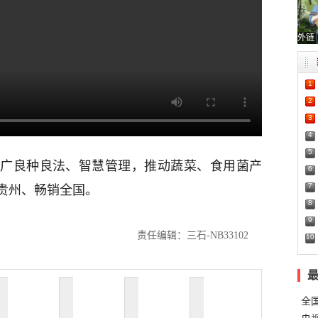
外链
1
2
3
4
5
广良种良法、智慧管理，推动蔬菜、食用菌产
6
7
贵州、畅销全国。
8
9
责任编辑：三石-NB33102
10
全