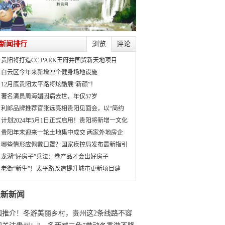
新闻排行
浏览
评论
贵阳将打造CC PARK王府井国贸新天地项目
白云区今年来新增22个健身场地设施
12月底贵阳太平路将炫酷展“新颜”！
著名演员周海媚因病去世，年仅57岁
利郎品牌推荐官张远亮相贵阳见面会，以“简约
计划2024年5月1日正式启用！贵阳将新增一文化
贵阳年末迎来一轮土地集中成交 两家外地房企
哪些情形应佩戴口罩？国家疾控局发布最新指引
龙湖“好房子”兵法：卷产品才会出好房子
老街“新生”！太平路改造提升城市更新项目建
最新新闻
国推介！冬游美丽乡村，贵州这2条线路不容