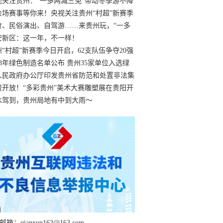
过
视关注贵州：“一多两减三免”带动冬季游不降
余场赛事等你来！央视关注贵州“村超”新赛季
“打响”
食、民俗演出、自驾游……来贵州玩，“一多
减三免”！
安新区：这一年，不一样！
州“村超”新赛季今日开启，62支队伍争夺20强
额
23年绿色制造名单公布 贵州35家单位入选绿
工厂
人民政府办公厅印发贵州省防范和处置非法集
工作实施细则
费开放！“多彩贵州”美术大赛雕塑展在贵阳开
持续至1月19日
水驾到，贵州局地有中到大雨～
箱：qianxun162@163.com