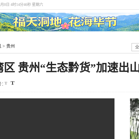
8月8日 4时14分46秒 星期六
讯
>
贵州
湾区 贵州“生态黔货”加速出
号：