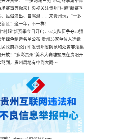
过
视关注贵州：“一多两减三免”带动冬季游不降
余场赛事等你来！央视关注贵州“村超”新赛季
“打响”
食、民俗演出、自驾游……来贵州玩，“一多
减三免”！
安新区：这一年，不一样！
州“村超”新赛季今日开启，62支队伍争夺20强
额
23年绿色制造名单公布 贵州35家单位入选绿
工厂
人民政府办公厅印发贵州省防范和处置非法集
工作实施细则
费开放！“多彩贵州”美术大赛雕塑展在贵阳开
持续至1月19日
水驾到，贵州局地有中到大雨～
箱：qianxun162@163.com