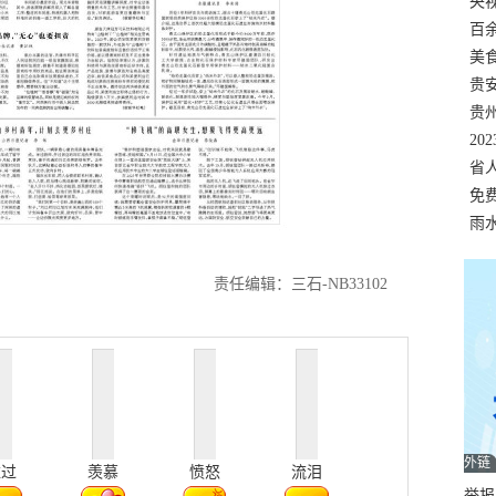
错
央
温
百
正式
美
两
贵
贵
名
20
色
省
资
免
展，
雨
责任编辑：三石-NB33102
外链
难过
羡慕
愤怒
流泪
举报邮