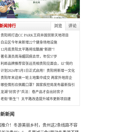
新闻排行
浏览
评论
贵阳将打造CC PARK王府井国贸新天地项目
白云区今年来新增22个健身场地设施
12月底贵阳太平路将炫酷展“新颜”！
著名演员周海媚因病去世，年仅57岁
利郎品牌推荐官张远亮相贵阳见面会，以“简约
计划2024年5月1日正式启用！贵阳将新增一文化
贵阳年末迎来一轮土地集中成交 两家外地房企
哪些情形应佩戴口罩？国家疾控局发布最新指引
龙湖“好房子”兵法：卷产品才会出好房子
老街“新生”！太平路改造提升城市更新项目建
最新新闻
国推介！冬游美丽乡村，贵州这2条线路不容