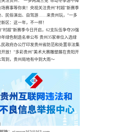
过
视关注贵州：“一多两减三免”带动冬季游不降
余场赛事等你来！央视关注贵州“村超”新赛季
“打响”
食、民俗演出、自驾游……来贵州玩，“一多
减三免”！
安新区：这一年，不一样！
州“村超”新赛季今日开启，62支队伍争夺20强
额
23年绿色制造名单公布 贵州35家单位入选绿
工厂
人民政府办公厅印发贵州省防范和处置非法集
工作实施细则
费开放！“多彩贵州”美术大赛雕塑展在贵阳开
持续至1月19日
水驾到，贵州局地有中到大雨～
箱：qianxun162@163.com