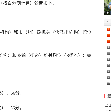
（按百分制计算）公告如下：
外链
1
机构）和市（州）级机关（含派出机构）职位
2
3
4
5
机构）和乡镇（街道）机关职位（B类卷）：55
6
7
8
9
10
）：56分。
全
）：56分。