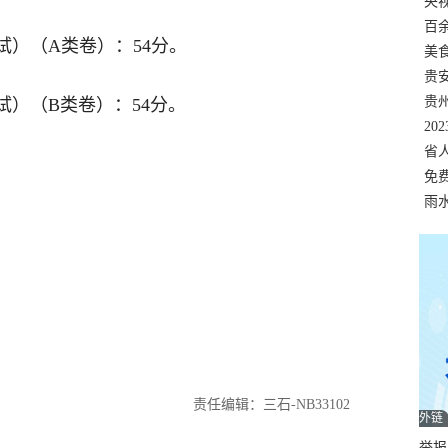
错
央
温
百
）（A类卷）：54分。
正式
美
两
贵
贵
）（B类卷）：54分。
名
20
色
省
资
免
展，
雨
责任编辑：三石-NB33102
外链
举报邮