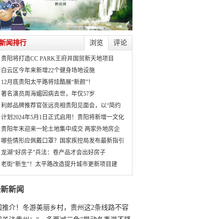
新闻排行
浏览
评论
贵阳将打造CC PARK王府井国贸新天地项目
白云区今年来新增22个健身场地设施
12月底贵阳太平路将炫酷展“新颜”！
著名演员周海媚因病去世，年仅57岁
利郎品牌推荐官张远亮相贵阳见面会，以“简约
计划2024年5月1日正式启用！贵阳将新增一文化
贵阳年末迎来一轮土地集中成交 两家外地房企
哪些情形应佩戴口罩？国家疾控局发布最新指引
龙湖“好房子”兵法：卷产品才会出好房子
老街“新生”！太平路改造提升城市更新项目建
最新新闻
国推介！冬游美丽乡村，贵州这2条线路不容