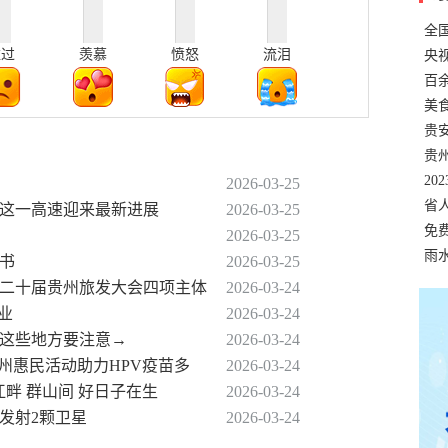
全
难过
羡慕
愤怒
流泪
错
央
温
百
正式
美
两
贵
贵
名
20
2026-03-25
色
省
贵州这一高速迎来最新进展
2026-03-25
资
免
2026-03-25
展，
雨
议书
2026-03-25
第二十届贵州旅发大会四项主体
2026-03-24
业
2026-03-24
州这些地方要注意→
2026-03-24
贵州惠民活动助力HPV疫苗多
2026-03-24
江畔 群山间 好日子在生
2026-03-24
发射2颗卫星
2026-03-24