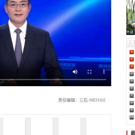
外链
1
2
3
4
5
6
7
责任编辑：三石-NB33102
8
9
10