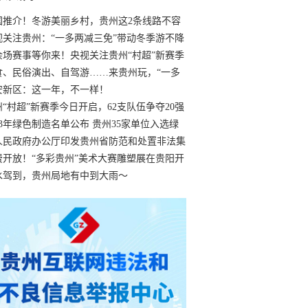
国推介！冬游美丽乡村，贵州这2条线路不容
过
视关注贵州：“一多两减三免”带动冬季游不降
余场赛事等你来！央视关注贵州“村超”新赛季
“打响”
食、民俗演出、自驾游……来贵州玩，“一多
减三免”！
安新区：这一年，不一样！
州“村超”新赛季今日开启，62支队伍争夺20强
额
23年绿色制造名单公布 贵州35家单位入选绿
工厂
人民政府办公厅印发贵州省防范和处置非法集
工作实施细则
费开放！“多彩贵州”美术大赛雕塑展在贵阳开
持续至1月19日
水驾到，贵州局地有中到大雨～