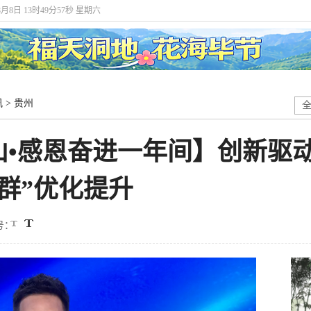
8月8日 13时49分58秒 星期六
讯
>
贵州
•感恩奋进一年间】创新驱动
群”优化提升
号：