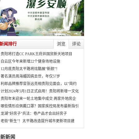
新闻排行
浏览
评论
贵阳将打造CC PARK王府井国贸新天地项目
白云区今年来新增22个健身场地设施
12月底贵阳太平路将炫酷展“新颜”！
著名演员周海媚因病去世，年仅57岁
利郎品牌推荐官张远亮相贵阳见面会，以“简约
计划2024年5月1日正式启用！贵阳将新增一文化
贵阳年末迎来一轮土地集中成交 两家外地房企
哪些情形应佩戴口罩？国家疾控局发布最新指引
龙湖“好房子”兵法：卷产品才会出好房子
老街“新生”！太平路改造提升城市更新项目建
最新新闻