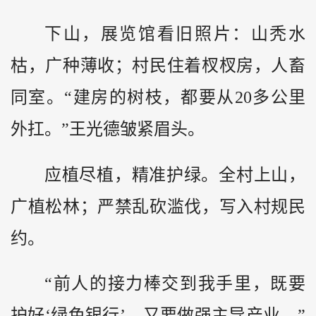
下山，展览馆看旧照片：山秃水
枯，广种薄收；村民住着杈杈房，人畜
同室。“建房的树枝，都要从20多公里
外扛。”王光德皱紧眉头。
应植尽植，精准护绿。全村上山，
广植松林；严禁乱砍滥伐，写入村规民
约。
“前人的接力棒交到我手里，既要
护好‘绿色银行’，又要做强主导产业。”