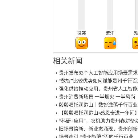
微笑
流汗
相关新闻
• 贵州发布63个人工智能应用场景需求
• “数智”比较优势如何赋能贵州千行百
• 强化供给推动应用，贵州省人工智
• 贵州消费新场景 一半烟火 一半风尚
• 殷殷嘱托润黔山｜数智激荡千行百业
• 【殷殷嘱托润黔山•感恩奋进一年间
• “科研+应用”，农机助力贵州春耕备
• 旧场景焕新、新业态涌现，贵州创
• 场景牵引 “贵州智算”迈向千行百业