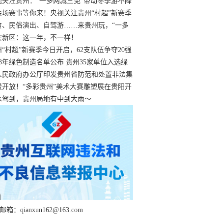
过
视关注贵州：“一多两减三免”带动冬季游不降
余场赛事等你来！央视关注贵州“村超”新赛季
“打响”
食、民俗演出、自驾游……来贵州玩，“一多
减三免”！
安新区：这一年，不一样！
州“村超”新赛季今日开启，62支队伍争夺20强
额
23年绿色制造名单公布 贵州35家单位入选绿
工厂
人民政府办公厅印发贵州省防范和处置非法集
工作实施细则
费开放！“多彩贵州”美术大赛雕塑展在贵阳开
持续至1月19日
水驾到，贵州局地有中到大雨～
箱：qianxun162@163.com