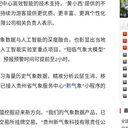
配中心高效智能的技术支持，‘黄小西’提供的不
将持续为游客提供更优质、更丰富、更具个性化
外链
有限公司相关负责人表示。
1
象数据与人工智能的深度融合，也彰显出当地
2
3
人工智能实验室重点项目，“短临气象大模型”
4
，预报预警时间可提前至2小时。
5
6
7
I学习海量历史气象数据，精准分析云层生消、移
8
已接入贵州省气象服务中心“
黔
气象”小程序的
9
10
值挖掘迎来新方向。“我们的气象数据产品，已
全
交易所挂牌交易。”贵州新气象科技有限责任公