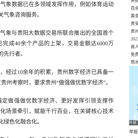
错
央
，气象数据已在多领域发挥作用，例如体育运动
温
百
关气象咨询服务。
正式
美
两
贵
贵
气象与贵阳大数据交易所联合推出的全国首个
名
20
完成40余个产品的上架，交易金额达6000万
色
省
的先行者。
资
免
展，
雨
，经过10余年的积累，贵州数字经济已具备一
贵州考察时，要求贵州“做强做优数字经济”。
锚定做强做优数字经济、更好发挥引领支撑作
强化场景牵引，赋能千行百业，在关键核心技术
化绿色化融合化。
外链
举报邮