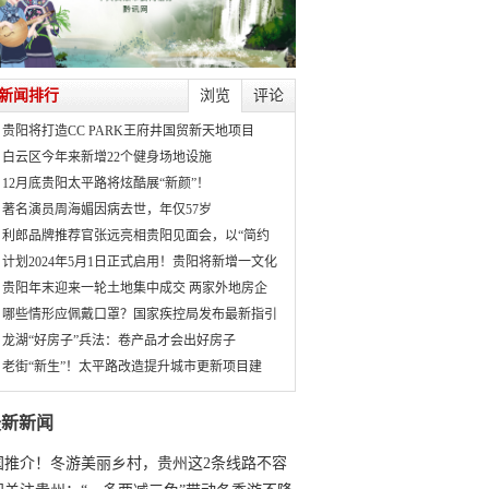
新闻排行
浏览
评论
贵阳将打造CC PARK王府井国贸新天地项目
白云区今年来新增22个健身场地设施
12月底贵阳太平路将炫酷展“新颜”！
著名演员周海媚因病去世，年仅57岁
利郎品牌推荐官张远亮相贵阳见面会，以“简约
计划2024年5月1日正式启用！贵阳将新增一文化
贵阳年末迎来一轮土地集中成交 两家外地房企
哪些情形应佩戴口罩？国家疾控局发布最新指引
龙湖“好房子”兵法：卷产品才会出好房子
老街“新生”！太平路改造提升城市更新项目建
最新新闻
国推介！冬游美丽乡村，贵州这2条线路不容