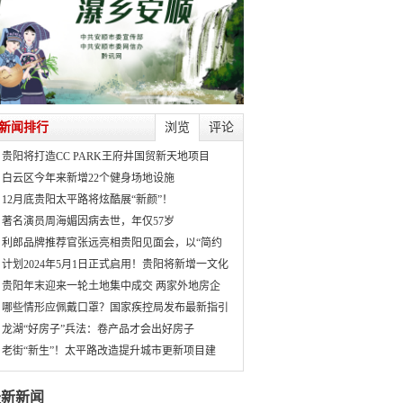
新闻排行
浏览
评论
贵阳将打造CC PARK王府井国贸新天地项目
白云区今年来新增22个健身场地设施
12月底贵阳太平路将炫酷展“新颜”！
著名演员周海媚因病去世，年仅57岁
利郎品牌推荐官张远亮相贵阳见面会，以“简约
计划2024年5月1日正式启用！贵阳将新增一文化
贵阳年末迎来一轮土地集中成交 两家外地房企
哪些情形应佩戴口罩？国家疾控局发布最新指引
龙湖“好房子”兵法：卷产品才会出好房子
老街“新生”！太平路改造提升城市更新项目建
最新新闻