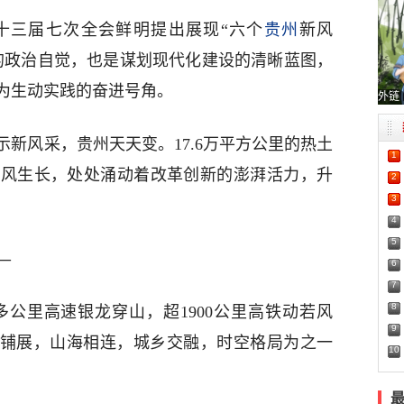
十三届七次全会鲜明提出展现“六个
贵州
新风
的政治自觉，也是谋划现代化建设的清晰蓝图，
为生动实践的奋进号角。
外链
新风采，贵州天天变。17.6万平方公里的热土
1
迎风生长，处处涌动着改革创新的澎湃活力，升
2
3
4
5
—
6
7
8
00多公里高速银龙穿山，超1900公里高铁动若风
9
上铺展，山海相连，城乡交融，时空格局为之一
10