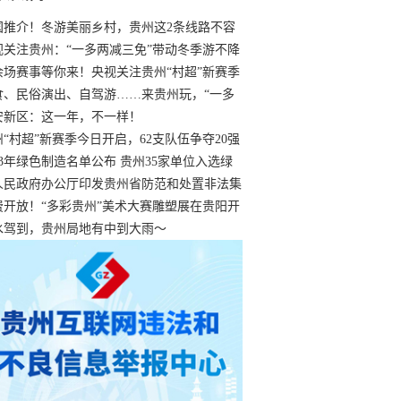
国推介！冬游美丽乡村，贵州这2条线路不容
过
视关注贵州：“一多两减三免”带动冬季游不降
余场赛事等你来！央视关注贵州“村超”新赛季
“打响”
食、民俗演出、自驾游……来贵州玩，“一多
减三免”！
安新区：这一年，不一样！
州“村超”新赛季今日开启，62支队伍争夺20强
额
23年绿色制造名单公布 贵州35家单位入选绿
工厂
人民政府办公厅印发贵州省防范和处置非法集
工作实施细则
费开放！“多彩贵州”美术大赛雕塑展在贵阳开
持续至1月19日
水驾到，贵州局地有中到大雨～