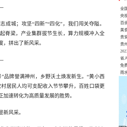
—
全
错
央
温
百
志成城；攻坚“四新”“四化”，我们闯关夺隘。
正式
美
擎起脊梁，产业集群拔节生长，算力规模冲入全
两
贵
度，拼出了新风采。
贵
名
20
色
省
—
资
免
展，
雨
号”品牌誉满神州，乡野沃土焕发新生。“黄小西
，农村居民人均可支配收入节节攀升，百姓口袋更
正加速转化为高质量发展的胜势。
是新风采。