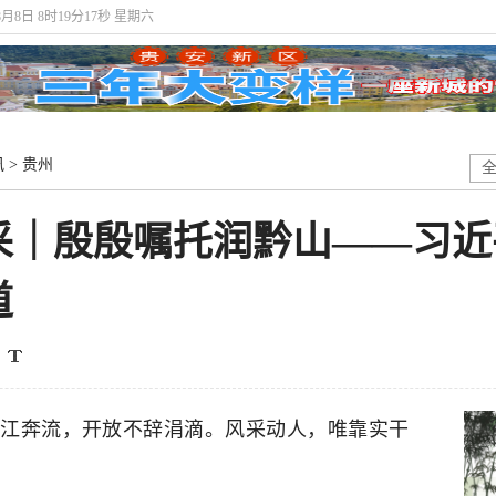
8月8日 8时19分18秒 星期六
讯
>
贵州
采｜殷殷嘱托润黔山——习近
道
江奔流，开放不辞涓滴。风采动人，唯靠实干