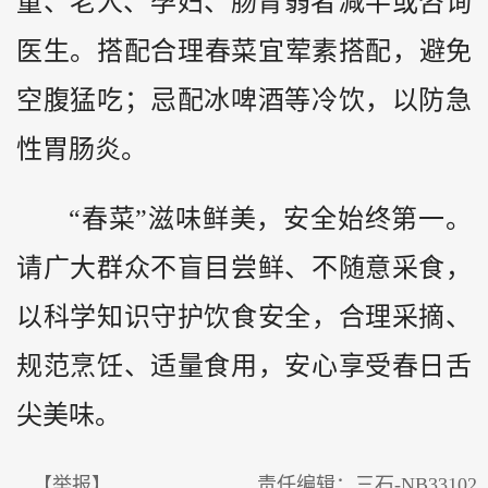
童、老人、孕妇、肠胃弱者‌减半或咨询
医生。‌搭配合理‌春菜宜‌荤素搭配‌，避免
空腹猛吃；忌配冰啤酒等冷饮，以防急
性胃肠炎。
“春菜”滋味鲜美，安全始终第一。
请广大群众不盲目尝鲜、不随意采食，
以科学知识守护饮食安全，合理采摘、
规范烹饪、适量食用，安心享受春日舌
尖美味。‌‌
【举报】
责任编辑：三石-NB33102