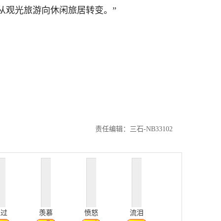
从观光旅游向休闲旅居转变。”
责任编辑：三石-NB33102
难过
羡慕
愤怒
流泪