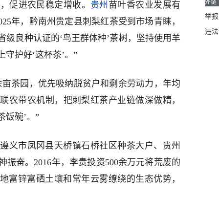
外链
制，促进农民稳定增收。
贵州
苗叶香农业发展有
举报邮
025年，黔南州贵定县刺梨红茶受到市场青睐，
违法
省级良种认证的‘鸟王群体种’茶树，坚持使用羊
守护好‘这杯茶’。”
0余亩茶园，优先吸纳脱贫户和剩余劳动力，年均
完善联农带农机制，把刺梨红茶产业链做深做精，
茶饭碗’。”
遵义市凤冈县天桥镇石桥社区种茶大户、贵州
振奋。2016年，李贵投资500余万元将荒废的
当地富锌富硒土壤和常年云雾缭绕的生态优势，