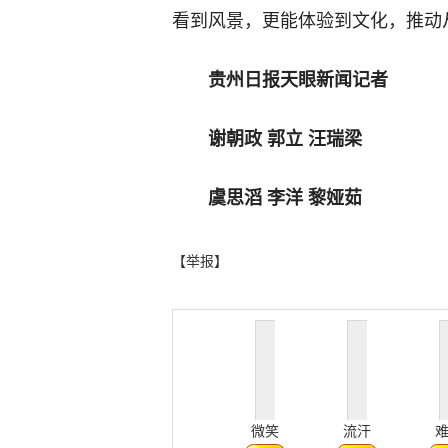
看到风景，更能体验到文化，推动
贵州日报天眼新闻记者
谢朝政 郭立 汪瑞梁
虞思滔 李洋 黎娅茹
【举报】
微笑
流汗