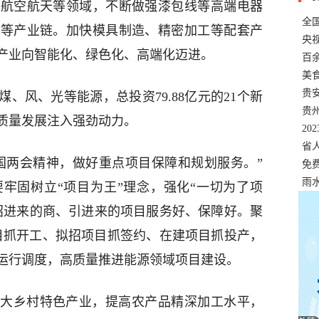
、航空航天等领域，不断做强漆包线等高端电器
全
材等产业链。加快模具制造、精密加工等配套产
错
央
产业向智能化、绿色化、高端化迈进。
温
百
正式
美
两
贵
、风、光等能源，总投资79.88亿元的21个新
贵
质量发展注入强劲动力。
名
20
色
省
国两会精神，做好重点项目保障和规划服务。”
资
免
展，
雨
牢固树立“项目为王”理念，强化“一切为了项
招进来的商、引进来的项目服务好、保障好。聚
项目抓开工、拟招项目抓签约、在建项目抓投产，
运行调度，高质量推进能源领域项目建设。
大乡村特色产业，提高农产品精深加工水平，