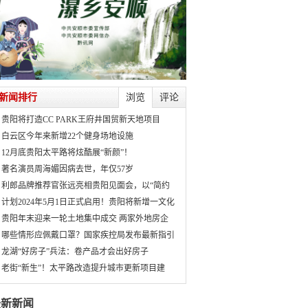
新闻排行
浏览
评论
贵阳将打造CC PARK王府井国贸新天地项目
白云区今年来新增22个健身场地设施
12月底贵阳太平路将炫酷展“新颜”！
著名演员周海媚因病去世，年仅57岁
利郎品牌推荐官张远亮相贵阳见面会，以“简约
计划2024年5月1日正式启用！贵阳将新增一文化
贵阳年末迎来一轮土地集中成交 两家外地房企
哪些情形应佩戴口罩？国家疾控局发布最新指引
龙湖“好房子”兵法：卷产品才会出好房子
老街“新生”！太平路改造提升城市更新项目建
最新新闻