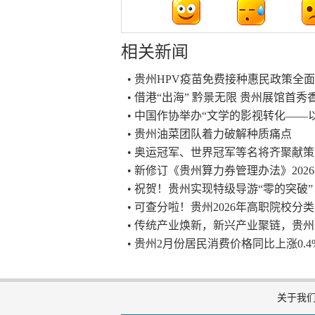
相关新闻
• 贵州HPV疫苗免费接种惠民政策全
• 借港“出海” 黔景无限 贵州展馆首
• 中国作协举办“文学的影视转化——
• 贵州油菜团队着力破解种质痛点
• 奥运冠军、世界冠军等名将齐聚献
• 新修订《贵州算力券管理办法》202
• 祝贺！贵州实现特级导游“零的突破”
• 可查分啦！贵州2026年高职院校
• 传统产业焕新，新兴产业聚链，贵州
• 贵州2月份居民消费价格同比上涨0.4
关于我