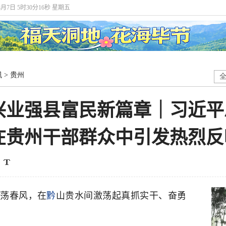
8月7日 5时30分17秒 星期五
讯
>
贵州
兴业强县富民新篇章｜习近平
在贵州干部群众中引发热烈反
浩荡春风，在
黔
山贵水间激荡起真抓实干、奋勇