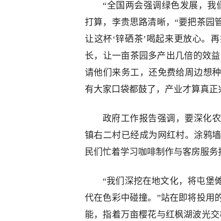
“全国两会强调绿色发展，我
打算，李贵思路清晰，“要把茶园
让这杯‘锌硒茶’喝起来更放心。
长，让一亩茶园多产出几倍的效益
请他们来务工，还免费给周边想
有大家口袋都鼓了，产业才算真正
政府工作报告强调，要深化农
镇右二村已经成为网红村。涂鸦
民们忙着学习咖啡制作与客房服务
“我们深挖在地文化，将屯堡
代在色彩中碰撞。”站在即将投用
能，指着万亩樱花与红枫湖波光交