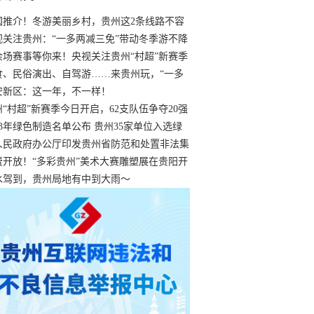
国推介！冬游美丽乡村，贵州这2条线路不容
过
视关注贵州：“一多两减三免”带动冬季游不降
余场赛事等你来！央视关注贵州“村超”新赛季
“打响”
食、民俗演出、自驾游……来贵州玩，“一多
减三免”！
安新区：这一年，不一样！
州“村超”新赛季今日开启，62支队伍争夺20强
额
23年绿色制造名单公布 贵州35家单位入选绿
工厂
人民政府办公厅印发贵州省防范和处置非法集
工作实施细则
费开放！“多彩贵州”美术大赛雕塑展在贵阳开
持续至1月19日
水驾到，贵州局地有中到大雨～