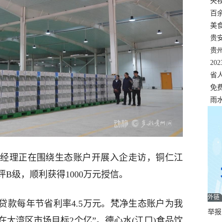
错
央
温
百
正式
美
两
贵
贵
名
20
色
省
资
免
展，
雨
经理正在围绕生态账户开展入企走访，铜仁江
B级，顺利获得1000万元授信。
外链
分贷款每年节省利率4.5万元。梵净生态账户为我
举报邮
在大湾区市场目标2个亿”。德心水(江口)食品饮