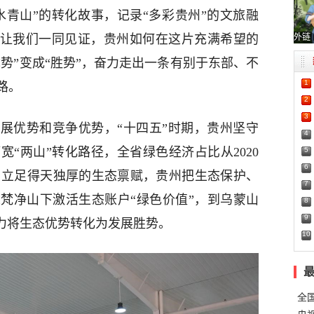
水青山”的转化故事，记录“多彩贵州”的文旅融
外链
。让我们一同见证，贵州如何在这片充满希望的
优势”变成“胜势”，奋力走出一条有别于东部、不
1
路。
2
3
展优势和竞争优势，“十四五”时期，贵州坚守
4
“两山”转化路径，全省绿色经济占比从2020
5
6
8.8%。立足得天独厚的生态禀赋，贵州把生态保护、
7
梵净山下激活生态账户“绿色价值”，到乌蒙山
8
9
全力将生态优势转化为发展胜势。
10
全