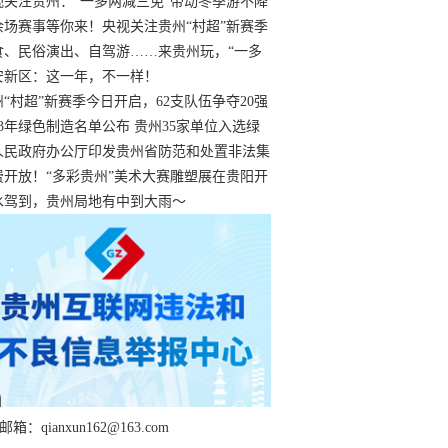
过
视关注贵州：“一多两减三免”带动冬季游不降
余场赛事等你来！央视关注贵州“村超”新赛季
“打响”
食、民俗演出、自驾游……来贵州玩，“一多
减三免”！
安新区：这一年，不一样！
州“村超”新赛季今日开启，62支队伍争夺20强
额
23年绿色制造名单公布 贵州35家单位入选绿
工厂
人民政府办公厅印发贵州省防范和处置非法集
工作实施细则
费开放！“多彩贵州”美术大赛雕塑展在贵阳开
持续至1月19日
水驾到，贵州局地有中到大雨～
箱：qianxun162@163.com