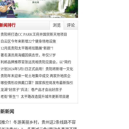
新闻排行
浏览
评论
贵阳将打造CC PARK王府井国贸新天地项目
白云区今年来新增22个健身场地设施
12月底贵阳太平路将炫酷展“新颜”！
著名演员周海媚因病去世，年仅57岁
利郎品牌推荐官张远亮相贵阳见面会，以“简约
计划2024年5月1日正式启用！贵阳将新增一文化
贵阳年末迎来一轮土地集中成交 两家外地房企
哪些情形应佩戴口罩？国家疾控局发布最新指引
龙湖“好房子”兵法：卷产品才会出好房子
老街“新生”！太平路改造提升城市更新项目建
最新新闻
国推介！冬游美丽乡村，贵州这2条线路不容