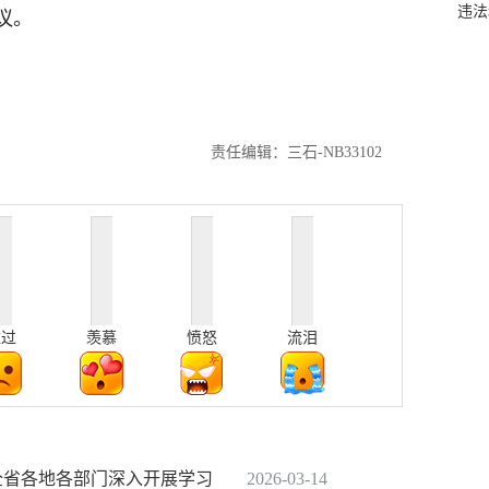
违法
议。
责任编辑：三石-NB33102
难过
羡慕
愤怒
流泪
｜全省各地各部门深入开展学习
2026-03-14