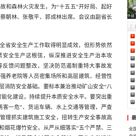
故和森林火灾发生，为“十五五”开好局、起好
外链
、蔡朝林、张敬平、郭成林出席。会议由副省长
1
2
，全省安全生产工作取得明显成效，但形势依然
3
紧安全生产这根弦，纵深推进安全生产治本攻
4
等反馈问题整改，坚决防范遏制重特大事故发
5
6
加强养老院等人员密集场所和高层建筑、经营性
7
层消防安全基础。要标本兼治推动矿山安全“八
8
9
智能化建设，持续提升本质安全水平。要突出重
10
两客一危”、货运车辆、水上交通等管理，严查
化管理抓实建筑施工安全，扭转生产安全事故高
和烟花爆竹安全，从严从细落实“五个严禁、三
全