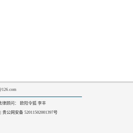
126.com
法律顾问： 欧阳令狐 李丰
|
贵公网安备 52011502001397号