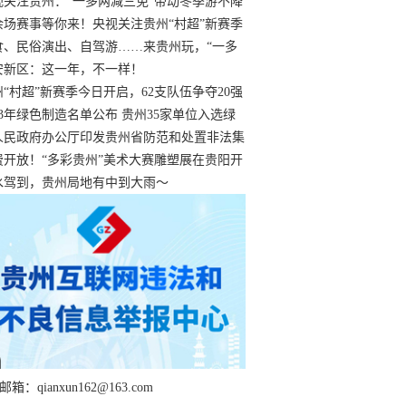
过
视关注贵州：“一多两减三免”带动冬季游不降
余场赛事等你来！央视关注贵州“村超”新赛季
“打响”
食、民俗演出、自驾游……来贵州玩，“一多
减三免”！
安新区：这一年，不一样！
州“村超”新赛季今日开启，62支队伍争夺20强
额
23年绿色制造名单公布 贵州35家单位入选绿
工厂
人民政府办公厅印发贵州省防范和处置非法集
工作实施细则
费开放！“多彩贵州”美术大赛雕塑展在贵阳开
持续至1月19日
水驾到，贵州局地有中到大雨～
箱：qianxun162@163.com