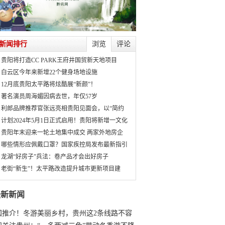
新闻排行
浏览
评论
贵阳将打造CC PARK王府井国贸新天地项目
白云区今年来新增22个健身场地设施
12月底贵阳太平路将炫酷展“新颜”！
著名演员周海媚因病去世，年仅57岁
利郎品牌推荐官张远亮相贵阳见面会，以“简约
计划2024年5月1日正式启用！贵阳将新增一文化
贵阳年末迎来一轮土地集中成交 两家外地房企
哪些情形应佩戴口罩？国家疾控局发布最新指引
龙湖“好房子”兵法：卷产品才会出好房子
老街“新生”！太平路改造提升城市更新项目建
最新新闻
国推介！冬游美丽乡村，贵州这2条线路不容