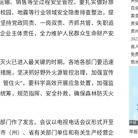
错
央
、运输、销售等全过程安全管控。要扎实做好旅
温
百
、校园、地震等行业领域安全隐患排查整治，提
正式
美
要坚持党政同责、一岗双责、齐抓共管、失职追
两
贵
贵
化企业主体责任，全力维护人民群众生命财产安
名
20
色
省
资
免
灭火已进入最关键的时期。各地各部门要迅速
展，
雨
控措施，坚决抓好野外火源管控治理，加强宣传
、管住火”。要科学高效开展应急处置，加强监
量统筹，规范指挥、安全扑救，确保森林防灭火
部门作了发言。会议以电视电话会议形式开至
外链
举报邮
分市（州）、省有关部门单位和有关生产经营企