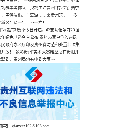
过
视关注贵州：“一多两减三免”带动冬季游不降
余场赛事等你来！央视关注贵州“村超”新赛季
“打响”
食、民俗演出、自驾游……来贵州玩，“一多
减三免”！
安新区：这一年，不一样！
州“村超”新赛季今日开启，62支队伍争夺20强
额
23年绿色制造名单公布 贵州35家单位入选绿
工厂
人民政府办公厅印发贵州省防范和处置非法集
工作实施细则
费开放！“多彩贵州”美术大赛雕塑展在贵阳开
持续至1月19日
水驾到，贵州局地有中到大雨～
箱：qianxun162@163.com