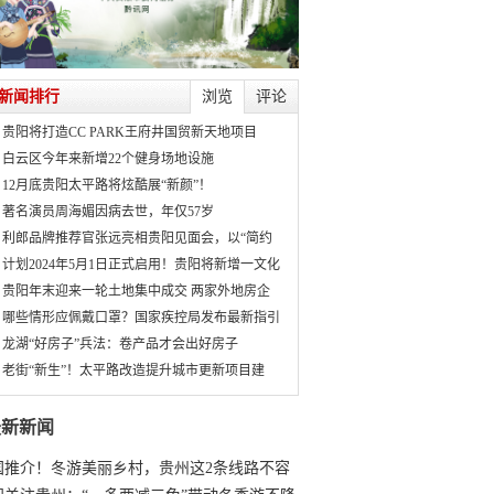
新闻排行
浏览
评论
贵阳将打造CC PARK王府井国贸新天地项目
白云区今年来新增22个健身场地设施
12月底贵阳太平路将炫酷展“新颜”！
著名演员周海媚因病去世，年仅57岁
利郎品牌推荐官张远亮相贵阳见面会，以“简约
计划2024年5月1日正式启用！贵阳将新增一文化
贵阳年末迎来一轮土地集中成交 两家外地房企
哪些情形应佩戴口罩？国家疾控局发布最新指引
龙湖“好房子”兵法：卷产品才会出好房子
老街“新生”！太平路改造提升城市更新项目建
最新新闻
国推介！冬游美丽乡村，贵州这2条线路不容