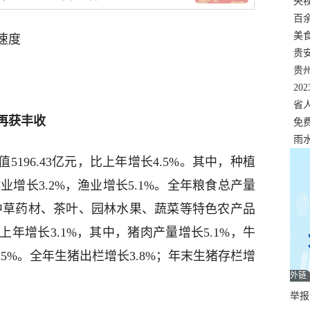
错
央
温
百
正式
美
速度
两
贵
贵
名
20
色
省
再获丰收
资
免
展，
雨
5196.43亿元，比上年增长4.5%。其中，种植
牧业增长3.2%，渔业增长5.1%。全年粮食总产量
9%。中草药材、茶叶、园林水果、蔬菜等特色农产品
年增长3.1%，其中，猪肉产量增长5.1%，牛
3.5%。全年生猪出栏增长3.8%；年末生猪存栏增
外链
举报邮