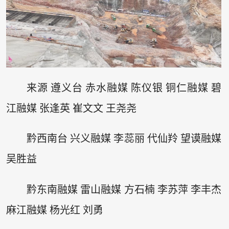
来源 遵义台 赤水融媒 陈仪银 铜仁融媒 碧
江融媒 张逢英 崔文文 王尧尧
黔西南台 兴义融媒 李蕊丽 代仙羚 望谟融媒
吴胜益
黔东南融媒 雷山融媒 方石楠 李苏萍 李丰杰
麻江融媒 杨光红 刘勇