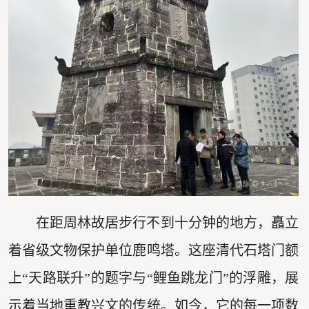
在距周林故居步行不到十分钟的地方，矗立
着省级文物保护单位鹿鸣塔。这座清代石塔门额
上“天路联升”的题字与“鲤鱼跳龙门”的浮雕，展
示着当地重教兴文的传统。如今，它的每一项数