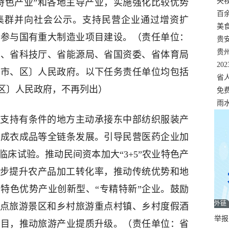
错
央
特色产业”和各地主导产业，实施强化比较优势
温
百
集群并向社会公示。支持民营企业通过增资扩
正式
美
，参与国有重大制造业项目建设。（责任单位：
两
贵
贵
委、省科技厅、省能源局、省国资委、省体育局
名
20
〔市、区〕人民政府。以下任务责任单位均包括
色
省
区〕人民政府，不再列出）
资
免
展，
雨
。
支持有条件的地方主动承接东中部纺织服装产
、成衣成品等全链条发展。引导民营医药企业加
床试验。推动民间资本加大“3+5”农业特色产
稳步提升农产品加工转化率，推动传统优势和地
特色优势产业创新型、“专精特新”企业。鼓励
外链
重点旅游景区和乡村旅游重点村镇、乡村度假酒
举报邮
项目，推动旅游产业提质升级。（责任单位：省