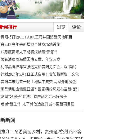
新闻排行
浏览
评论
贵阳将打造CC PARK王府井国贸新天地项目
白云区今年来新增22个健身场地设施
12月底贵阳太平路将炫酷展“新颜”！
著名演员周海媚因病去世，年仅57岁
利郎品牌推荐官张远亮相贵阳见面会，以“简约
计划2024年5月1日正式启用！贵阳将新增一文化
贵阳年末迎来一轮土地集中成交 两家外地房企
哪些情形应佩戴口罩？国家疾控局发布最新指引
龙湖“好房子”兵法：卷产品才会出好房子
老街“新生”！太平路改造提升城市更新项目建
最新新闻
国推介！冬游美丽乡村，贵州这2条线路不容