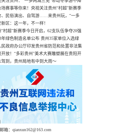
过
视关注贵州：“一多两减三免”带动冬季游不降
余场赛事等你来！央视关注贵州“村超”新赛季
“打响”
食、民俗演出、自驾游……来贵州玩，“一多
减三免”！
安新区：这一年，不一样！
州“村超”新赛季今日开启，62支队伍争夺20强
额
23年绿色制造名单公布 贵州35家单位入选绿
工厂
人民政府办公厅印发贵州省防范和处置非法集
工作实施细则
费开放！“多彩贵州”美术大赛雕塑展在贵阳开
持续至1月19日
水驾到，贵州局地有中到大雨～
箱：qianxun162@163.com