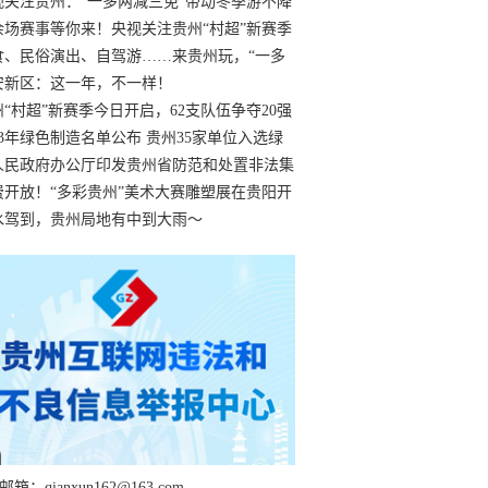
过
视关注贵州：“一多两减三免”带动冬季游不降
余场赛事等你来！央视关注贵州“村超”新赛季
“打响”
食、民俗演出、自驾游……来贵州玩，“一多
减三免”！
安新区：这一年，不一样！
州“村超”新赛季今日开启，62支队伍争夺20强
额
23年绿色制造名单公布 贵州35家单位入选绿
工厂
人民政府办公厅印发贵州省防范和处置非法集
工作实施细则
费开放！“多彩贵州”美术大赛雕塑展在贵阳开
持续至1月19日
水驾到，贵州局地有中到大雨～
箱：qianxun162@163.com