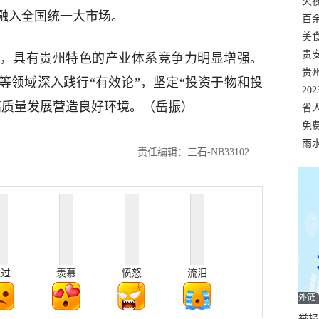
错
央
融入全国统一大市场。
温
百
正式
美
两
贵
具有贵州特色的产业体系竞争力明显增强。
贵
等领域深入践行“有效论”，坚定“投资于物和投
名
20
高质量发展营造良好环境。（岳振）
色
省
资
免
展，
雨
责任编辑：三石-NB33102
难过
羡慕
愤怒
流泪
外链
举报邮