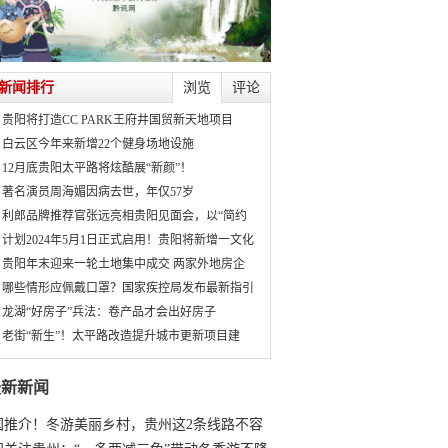
新闻排行
浏览
评论
贵阳将打造CC PARK王府井国贸新天地项目
白云区今年来新增22个健身场地设施
12月底贵阳太平路将炫酷展“新颜”！
著名演员周海媚因病去世，年仅57岁
利郎品牌推荐官张远亮相贵阳见面会，以“简约
计划2024年5月1日正式启用！贵阳将新增一文化
贵阳年末迎来一轮土地集中成交 两家外地房企
哪些情形应佩戴口罩？国家疾控局发布最新指引
龙湖“好房子”兵法：卷产品才会出好房子
老街“新生”！太平路改造提升城市更新项目建
最新新闻
国推介！冬游美丽乡村，贵州这2条线路不容