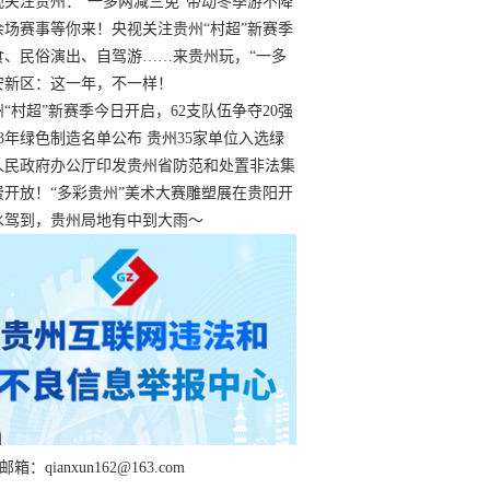
过
视关注贵州：“一多两减三免”带动冬季游不降
余场赛事等你来！央视关注贵州“村超”新赛季
“打响”
食、民俗演出、自驾游……来贵州玩，“一多
减三免”！
安新区：这一年，不一样！
州“村超”新赛季今日开启，62支队伍争夺20强
额
23年绿色制造名单公布 贵州35家单位入选绿
工厂
人民政府办公厅印发贵州省防范和处置非法集
工作实施细则
费开放！“多彩贵州”美术大赛雕塑展在贵阳开
持续至1月19日
水驾到，贵州局地有中到大雨～
箱：qianxun162@163.com