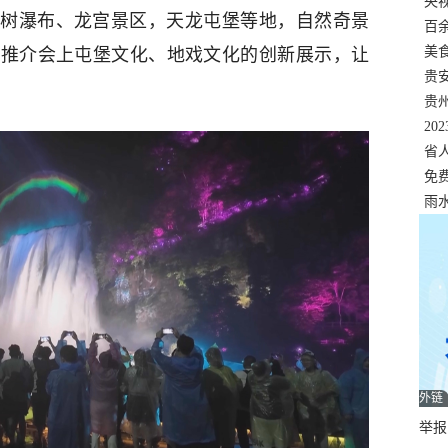
错
央
树瀑布、龙宫景区，天龙屯堡等地，自然奇景
温
百
正式
美
。推介会上屯堡文化、地戏文化的创新展示，让
两
贵
贵
名
20
色
省
资
免
展，
雨
外链
举报邮