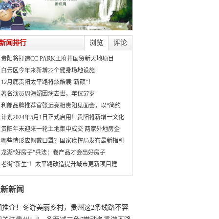
新闻排行
浏览
评论
贵阳将打造CC PARK王府井国贸新天地项目
白云区今年来新增22个健身场地设施
12月底贵阳太平路将炫酷展“新颜”！
著名演员周海媚因病去世，年仅57岁
利郎品牌推荐官张远亮相贵阳见面会，以“简约
计划2024年5月1日正式启用！贵阳将新增一文化
贵阳年末迎来一轮土地集中成交 两家外地房企
哪些情形应佩戴口罩？国家疾控局发布最新指引
龙湖“好房子”兵法：卷产品才会出好房子
老街“新生”！太平路改造提升城市更新项目建
最新新闻
国推介！冬游美丽乡村，贵州这2条线路不容