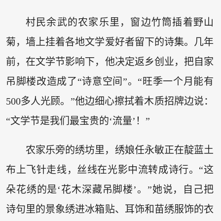
村民余武的农家乐里，窗边竹筒插着野山
菊，墙上挂着各地文学爱好者留下的诗集。几年
前，在文学节影响下，他决定返乡创业，把自家
吊脚楼改造成了“诗意空间”。“旺季一个月能有
500多人光顾。”他边细心擦拭着木质招牌边说：
“文学节是我们最宝贵的‘流量’！”
农家乐旁的绣坊里，绣娘任永敏正在靛蓝土
布上飞针走线，丝线在光影中流转成诗行。“这
朵花绣的是‘花木深藏吊脚楼’。”她说，自己把
诗句里的景象绣进冰箱贴、耳饰和苗绣服饰的衣