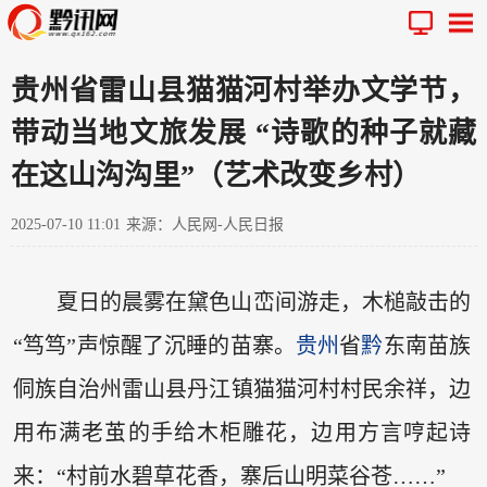
贵州省雷山县猫猫河村举办文学节，
带动当地文旅发展 “诗歌的种子就藏
在这山沟沟里”（艺术改变乡村）
2025-07-10 11:01
来源：人民网-人民日报
夏日的晨雾在黛色山峦间游走，木槌敲击的
“笃笃”声惊醒了沉睡的苗寨。
贵州
省
黔
东南苗族
侗族自治州雷山县丹江镇猫猫河村村民余祥，边
用布满老茧的手给木柜雕花，边用方言哼起诗
来：“村前水碧草花香，寨后山明菜谷苍……”