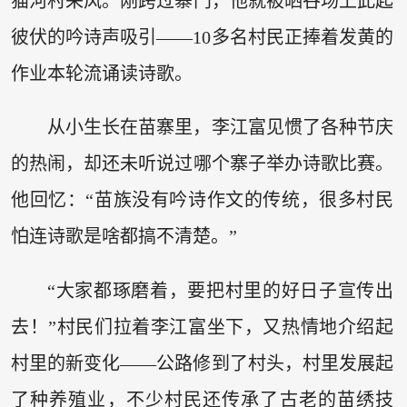
猫河村采风。刚跨过寨门，他就被晒谷场上此起
彼伏的吟诗声吸引——10多名村民正捧着发黄的
作业本轮流诵读诗歌。
从小生长在苗寨里，李江富见惯了各种节庆
的热闹，却还未听说过哪个寨子举办诗歌比赛。
他回忆：“苗族没有吟诗作文的传统，很多村民
怕连诗歌是啥都搞不清楚。”
“大家都琢磨着，要把村里的好日子宣传出
去！”村民们拉着李江富坐下，又热情地介绍起
村里的新变化——公路修到了村头，村里发展起
了种养殖业，不少村民还传承了古老的苗绣技