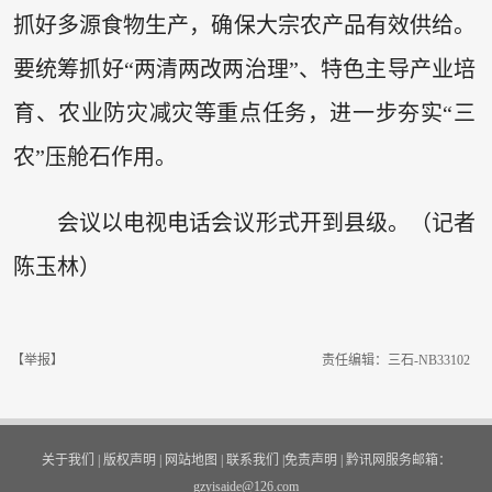
抓好多源食物生产，确保大宗农产品有效供给。
要统筹抓好“两清两改两治理”、特色主导产业培
育、农业防灾减灾等重点任务，进一步夯实“三
农”压舱石作用。
会议以电视电话会议形式开到县级。（记者
陈玉林）
【举报】
责任编辑：三石-NB33102
关于我们
|
版权声明
|
网站地图
|
联系我们
|
免责声明
|
黔讯网服务邮箱：
gzyisaide@126.com