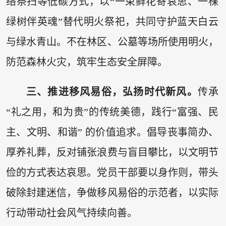
络祭扫等低碳方式，以“一束鲜花寄哀思、一棵
绿树伴英魂”替代明火祭祀，共同守护蓝天白云
与绿水青山。不在林区、公墓等场所使用明火，
防范森林火灾，筑牢生态安全屏障。
三、推进移风易俗，弘扬时代新风。
传承
“礼之用，和为贵”的传统美德，践行“富强、民
主、文明、和谐” 的价值追求。倡导丧事简办、
厚养礼葬，反对铺张浪费与盲目攀比，以文明节
俭的方式表达哀思。党员干部要以身作则，带头
破除封建迷信，争做移风易俗的示范者，以实际
行动带动社会风气持续向善。