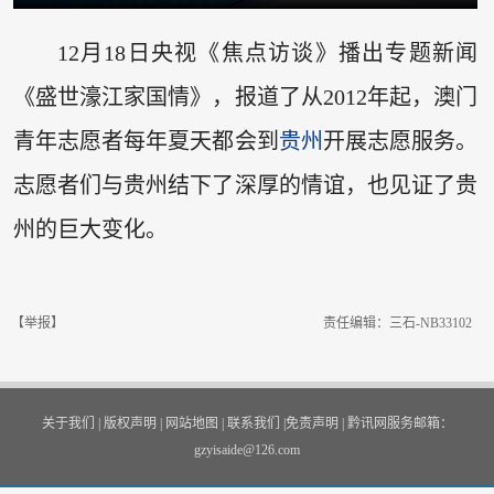
12月18日央视《焦点访谈》播出专题新闻
《盛世濠江家国情》，报道了从2012年起，澳门
青年志愿者每年夏天都会到
贵州
开展志愿服务。
志愿者们与贵州结下了深厚的情谊，也见证了贵
州的巨大变化。
【举报】
责任编辑：三石-NB33102
关于我们
|
版权声明
|
网站地图
|
联系我们
|
免责声明
|
黔讯网服务邮箱：
gzyisaide@126.com