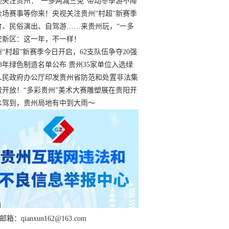
过
视关注贵州：“一多两减三免”带动冬季游不降
余场赛事等你来！央视关注贵州“村超”新赛季
“打响”
食、民俗演出、自驾游……来贵州玩，“一多
减三免”！
安新区：这一年，不一样！
州“村超”新赛季今日开启，62支队伍争夺20强
额
23年绿色制造名单公布 贵州35家单位入选绿
工厂
人民政府办公厅印发贵州省防范和处置非法集
工作实施细则
费开放！“多彩贵州”美术大赛雕塑展在贵阳开
持续至1月19日
水驾到，贵州局地有中到大雨～
箱：qianxun162@163.com