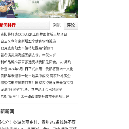
新闻排行
浏览
评论
贵阳将打造CC PARK王府井国贸新天地项目
白云区今年来新增22个健身场地设施
12月底贵阳太平路将炫酷展“新颜”！
著名演员周海媚因病去世，年仅57岁
利郎品牌推荐官张远亮相贵阳见面会，以“简约
计划2024年5月1日正式启用！贵阳将新增一文化
贵阳年末迎来一轮土地集中成交 两家外地房企
哪些情形应佩戴口罩？国家疾控局发布最新指引
龙湖“好房子”兵法：卷产品才会出好房子
老街“新生”！太平路改造提升城市更新项目建
最新新闻
国推介！冬游美丽乡村，贵州这2条线路不容