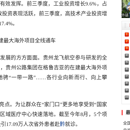
有效发挥。前三季度，工业投资增长9.6%，占
技改投资表现活跃，前三季度，高技术产业投资增
外链
7.4%。
1
建最大海外项目全线通车
2
3
4
发展的方方面面。贵州龙飞航空参与研发的全
5
线，贵州公路集团在格鲁吉亚的在建最大海外项
6
7
驰骋“一带一路”……各行业向新而行、向上攀
8
9
10
亮点。为让群众在“家门口”更多地享受到“国家
家区域医疗中心快速落地。截至今年8月，5个项
全
引17.09万人次省外患者赴
黔
就诊。