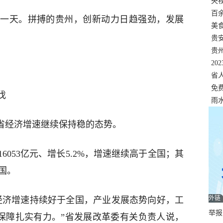
错
央
温
百
一天。拼搏的贵州，创新动力日趋强劲，发展
正式
美
两
贵
贵
名
20
色
省
资
免
伐
展，
雨
我省经济增速继续保持稳的态势。
6053亿元、增长5.2%，增速继续高于全国；其
国。
外链
经济增速持续好于全国，产业发展态势向好，工
举报邮
生保障扎实有力。”省发展改革委有关负责人说，