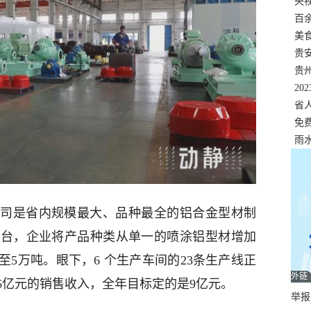
错
央
温
百
正式
美
两
贵
贵
名
20
色
省
资
免
展，
雨
司是省内规模最大、品种最全的铝合金型材制
平台，企业将产品种类从单一的喷涂铝型材增加
升至5万吨。眼下，6 个生产车间的23条生产线正
外链
6亿元的销售收入，全年目标定的是9亿元。
举报邮