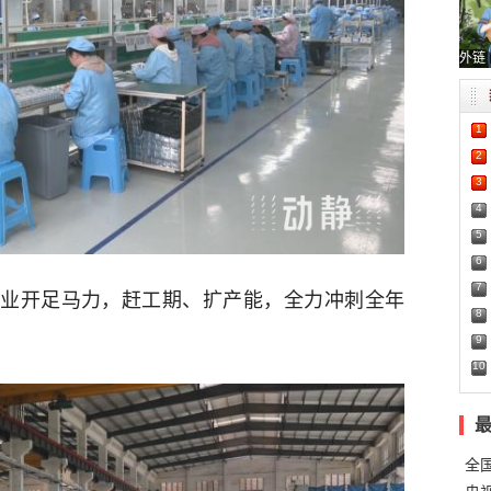
外链
1
2
3
4
5
6
7
企业开足马力，赶工期、扩产能，全力冲刺全年
8
9
10
全