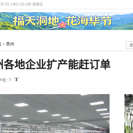
8月7日 23时23分12秒 星期五
讯
>
贵州
州各地企业扩产能赶订单
字号：