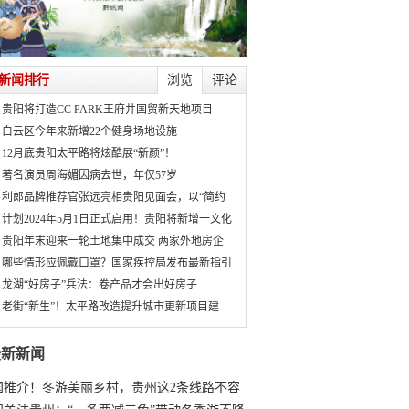
新闻排行
浏览
评论
贵阳将打造CC PARK王府井国贸新天地项目
白云区今年来新增22个健身场地设施
12月底贵阳太平路将炫酷展“新颜”！
著名演员周海媚因病去世，年仅57岁
利郎品牌推荐官张远亮相贵阳见面会，以“简约
计划2024年5月1日正式启用！贵阳将新增一文化
贵阳年末迎来一轮土地集中成交 两家外地房企
哪些情形应佩戴口罩？国家疾控局发布最新指引
龙湖“好房子”兵法：卷产品才会出好房子
老街“新生”！太平路改造提升城市更新项目建
最新新闻
国推介！冬游美丽乡村，贵州这2条线路不容