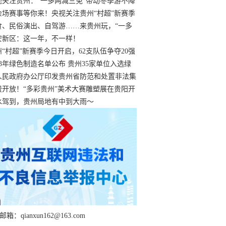
过
视关注贵州：“一多两减三免”带动冬季游不降
余场赛事等你来！央视关注贵州“村超”新赛季
“打响”
食、民俗演出、自驾游……来贵州玩，“一多
减三免”！
安新区：这一年，不一样！
州“村超”新赛季今日开启，62支队伍争夺20强
额
23年绿色制造名单公布 贵州35家单位入选绿
工厂
人民政府办公厅印发贵州省防范和处置非法集
工作实施细则
费开放！“多彩贵州”美术大赛雕塑展在贵阳开
持续至1月19日
水驾到，贵州局地有中到大雨～
箱：qianxun162@163.com