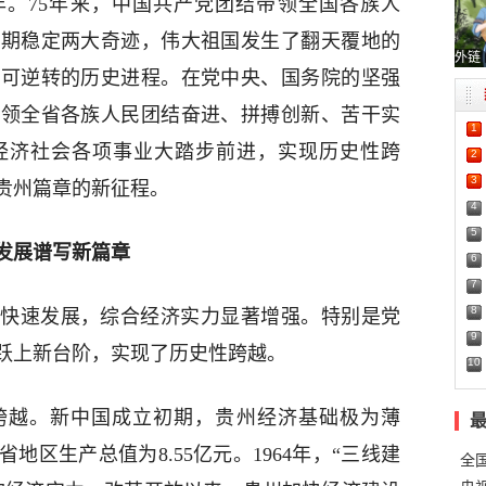
周年。75年来，中国共产党团结带领全国各族人
长期稳定两大奇迹，伟大祖国发生了翻天覆地的
外链
不可逆转的历史进程。在党中央、国务院的坚强
带领全省各族人民团结奋进、拼搏创新、苦干实
1
经济社会各项事业大踏步前进，实现历史性跨
2
3
贵州篇章的新征程。
4
5
发展谱写新篇章
6
7
8
济快速发展，综合经济实力显著增强。特别是党
9
跃上新台阶，实现了历史性跨越。
10
跨越。新中国成立初期，贵州经济基础极为薄
省地区生产总值为8.55亿元。1964年，“三线建
全