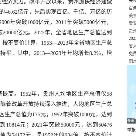
错
央
的经济实力。改革开放以来，贵州加快经济建设
温
百
的46.62亿元，先后实现百亿、千亿、万亿的历
正式
美
000年突破1000亿元，2011年突破5000亿元，
两
贵
贵
年突破20000亿元。2023年，全省地区生产总值达到
名
20
46倍。按不变价计算，1953—2023年全省地区生产总
色
省
平。其中，2013—2023年年均增长8.2%，增
资
免
展，
雨
提高。1952年，贵州人均地区生产总值仅58
是随着改革开放持续深入推进，人均地区生产总
生产总值为175元；1992年突破1000元，达到
外链
到10814元；2021年突破50000元，达到50476
举报邮
为54172元，是1952年的934倍。按不变价计