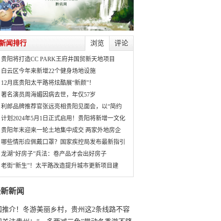
新闻排行
浏览
评论
贵阳将打造CC PARK王府井国贸新天地项目
白云区今年来新增22个健身场地设施
12月底贵阳太平路将炫酷展“新颜”！
著名演员周海媚因病去世，年仅57岁
利郎品牌推荐官张远亮相贵阳见面会，以“简约
计划2024年5月1日正式启用！贵阳将新增一文化
贵阳年末迎来一轮土地集中成交 两家外地房企
哪些情形应佩戴口罩？国家疾控局发布最新指引
龙湖“好房子”兵法：卷产品才会出好房子
老街“新生”！太平路改造提升城市更新项目建
最新新闻
国推介！冬游美丽乡村，贵州这2条线路不容