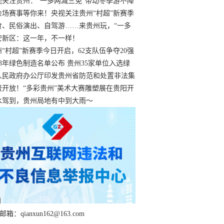
过
视关注贵州：“一多两减三免”带动冬季游不降
余场赛事等你来！央视关注贵州“村超”新赛季
“打响”
食、民俗演出、自驾游……来贵州玩，“一多
减三免”！
安新区：这一年，不一样！
州“村超”新赛季今日开启，62支队伍争夺20强
额
23年绿色制造名单公布 贵州35家单位入选绿
工厂
人民政府办公厅印发贵州省防范和处置非法集
工作实施细则
费开放！“多彩贵州”美术大赛雕塑展在贵阳开
持续至1月19日
水驾到，贵州局地有中到大雨～
箱：qianxun162@163.com