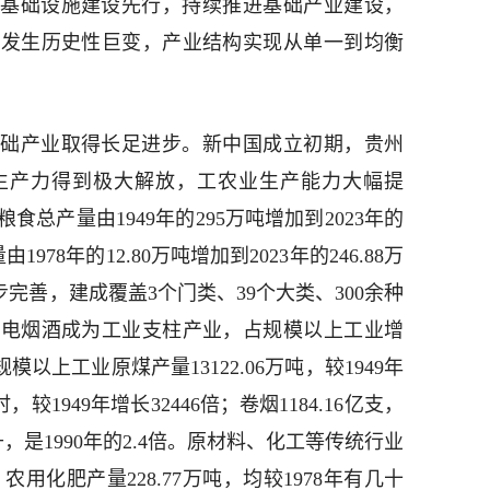
动基础设施建设先行，持续推进基础产业建设，
施发生历史性巨变，产业结构实现从单一到均衡
础产业取得长足进步。新中国成立初期，贵州
生产力得到极大解放，工农业生产能力大幅提
总产量由1949年的295万吨增加到2023年的
由1978年的12.80万吨增加到2023年的246.88万
步完善，建成覆盖3个门类、39个大类、300余种
煤电烟酒成为工业支柱产业，占规模以上工业增
模以上工业原煤产量13122.06万吨，较1949年
时，较1949年增长32446倍；卷烟1184.16亿支，
万千升，是1990年的2.4倍。原材料、化工等传统行业
，农用化肥产量228.77万吨，均较1978年有几十