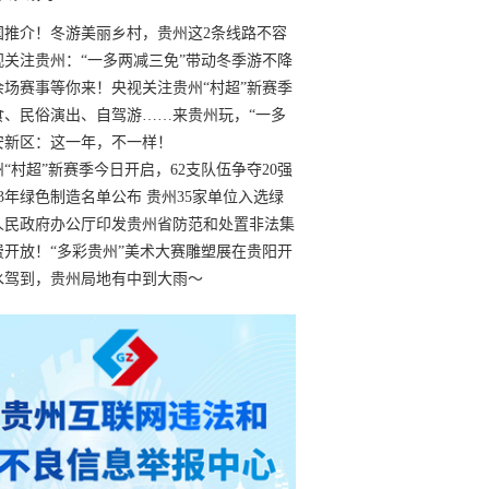
国推介！冬游美丽乡村，贵州这2条线路不容
过
视关注贵州：“一多两减三免”带动冬季游不降
余场赛事等你来！央视关注贵州“村超”新赛季
“打响”
食、民俗演出、自驾游……来贵州玩，“一多
减三免”！
安新区：这一年，不一样！
州“村超”新赛季今日开启，62支队伍争夺20强
额
23年绿色制造名单公布 贵州35家单位入选绿
工厂
人民政府办公厅印发贵州省防范和处置非法集
工作实施细则
费开放！“多彩贵州”美术大赛雕塑展在贵阳开
持续至1月19日
水驾到，贵州局地有中到大雨～