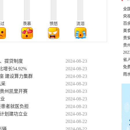
全
错
央
温
百
难过
羡慕
愤怒
流泪
正式
美
两
贵
贵
名
20
色
省
息、提贷制度
2024-08-23
资
免
增长54.92%
2024-08-23
展，
雨
底座 建设算力集群
2024-08-23
风采
2024-08-23
在贵州凯里开赛
2024-08-23
就业
2024-08-23
轻患者就医负担
2024-08-23
西部计划建功立业
2024-08-23
2024-08-22
万辆
2024-08-22