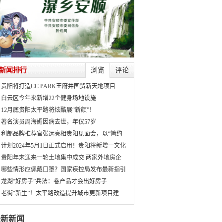
新闻排行
浏览
评论
贵阳将打造CC PARK王府井国贸新天地项目
白云区今年来新增22个健身场地设施
12月底贵阳太平路将炫酷展“新颜”！
著名演员周海媚因病去世，年仅57岁
利郎品牌推荐官张远亮相贵阳见面会，以“简约
计划2024年5月1日正式启用！贵阳将新增一文化
贵阳年末迎来一轮土地集中成交 两家外地房企
哪些情形应佩戴口罩？国家疾控局发布最新指引
龙湖“好房子”兵法：卷产品才会出好房子
老街“新生”！太平路改造提升城市更新项目建
最新新闻