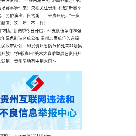
过
视关注贵州：“一多两减三免”带动冬季游不降
余场赛事等你来！央视关注贵州“村超”新赛季
“打响”
食、民俗演出、自驾游……来贵州玩，“一多
减三免”！
安新区：这一年，不一样！
州“村超”新赛季今日开启，62支队伍争夺20强
额
23年绿色制造名单公布 贵州35家单位入选绿
工厂
人民政府办公厅印发贵州省防范和处置非法集
工作实施细则
费开放！“多彩贵州”美术大赛雕塑展在贵阳开
持续至1月19日
水驾到，贵州局地有中到大雨～
箱：qianxun162@163.com