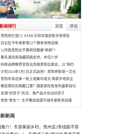
新闻排行
浏览
评论
贵阳将打造CC PARK王府井国贸新天地项目
白云区今年来新增22个健身场地设施
12月底贵阳太平路将炫酷展“新颜”！
著名演员周海媚因病去世，年仅57岁
利郎品牌推荐官张远亮相贵阳见面会，以“简约
计划2024年5月1日正式启用！贵阳将新增一文化
贵阳年末迎来一轮土地集中成交 两家外地房企
哪些情形应佩戴口罩？国家疾控局发布最新指引
龙湖“好房子”兵法：卷产品才会出好房子
老街“新生”！太平路改造提升城市更新项目建
最新新闻
国推介！冬游美丽乡村，贵州这2条线路不容