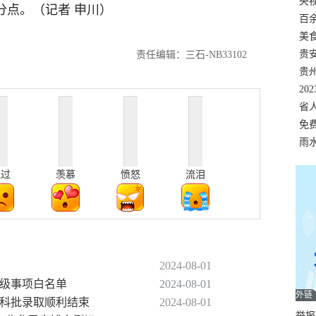
错
央
百分点。（记者 申川）
温
百
正式
美
两
贵
责任编辑：三石-NB33102
贵
名
20
色
省
资
免
展，
雨
难过
羡慕
愤怒
流泪
2024-08-01
省级事项白名单
2024-08-01
外链
类本科批录取顺利结束
2024-08-01
举报邮