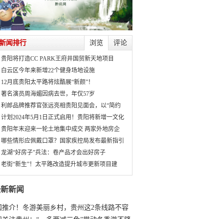
新闻排行
浏览
评论
贵阳将打造CC PARK王府井国贸新天地项目
白云区今年来新增22个健身场地设施
12月底贵阳太平路将炫酷展“新颜”！
著名演员周海媚因病去世，年仅57岁
利郎品牌推荐官张远亮相贵阳见面会，以“简约
计划2024年5月1日正式启用！贵阳将新增一文化
贵阳年末迎来一轮土地集中成交 两家外地房企
哪些情形应佩戴口罩？国家疾控局发布最新指引
龙湖“好房子”兵法：卷产品才会出好房子
老街“新生”！太平路改造提升城市更新项目建
最新新闻
国推介！冬游美丽乡村，贵州这2条线路不容