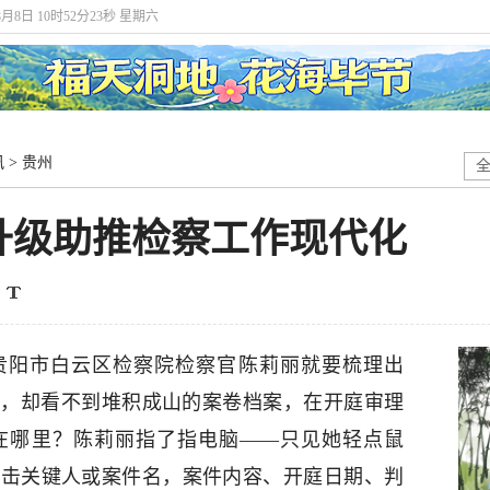
8月8日 10时52分24秒 星期六
讯
>
贵州
升级助推检察工作现代化
贵阳市白云区检察院检察官陈莉丽就要梳理出
公室，却看不到堆积成山的案卷档案，在开庭审理
在哪里？陈莉丽指了指电脑——只见她轻点鼠
点击关键人或案件名，案件内容、开庭日期、判