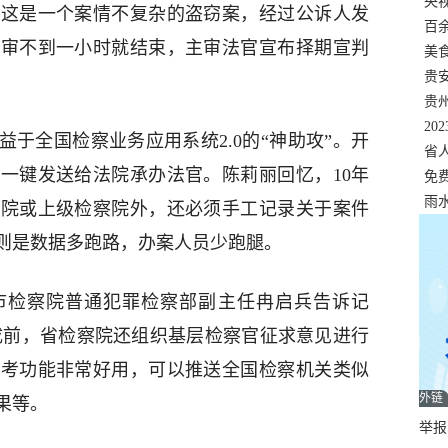
错
央
，这是一个案情不复杂的盗窃案，经过公诉人发
温
百
庭审不到一小时就结束，主审法官宣布择期宣判
正式
美
两
贵
贵
名
20
于全国检察业务应用系统2.0的“神助攻”。开
色
省
一键发送给法院承办法官。陈莉丽回忆，10年
资
免
展，
雨
法院或上级检察院外，还必须手工记录关于案件
则是数据多跑路，办案人员少跑腿。
市检察院普通犯罪检察部副主任冉启兵告诉记
建成前，省检察院还组织基层检察官征求意见进行
参考功能非常好用，可以推送全国检察机关类似
外链
果等。
举报邮