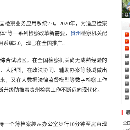
外链
检察业务应用系统2.0。2020年，为适应检察
一体”等一系列检察改革新需要，
贵州
检察机关配
1
2
系统2.0，现已在全国推广。
3
4
综合试验区。在全国检察机关尚无成熟经验的
5
6
试、大胆闯，在政法协同、辅助办案等领域做出
7
年以来，又在大数据法律监督模型等数字检察工作
8
断升级助推着贵州检察工作不断迈向现代化。
9
10
全
手持一个薄档案袋从办公室步行10分钟至庭审现