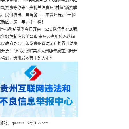
过
视关注贵州：“一多两减三免”带动冬季游不降
余场赛事等你来！央视关注贵州“村超”新赛季
“打响”
食、民俗演出、自驾游……来贵州玩，“一多
减三免”！
安新区：这一年，不一样！
州“村超”新赛季今日开启，62支队伍争夺20强
额
23年绿色制造名单公布 贵州35家单位入选绿
工厂
人民政府办公厅印发贵州省防范和处置非法集
工作实施细则
费开放！“多彩贵州”美术大赛雕塑展在贵阳开
持续至1月19日
水驾到，贵州局地有中到大雨～
箱：qianxun162@163.com