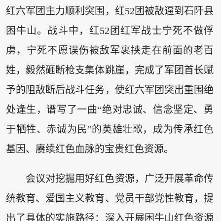
红六军团主力顺利突围，红52团被敌逼到石阡县
困牛山。战斗中，红52团红军战士宁死不做俘
虏，宁死不愿误伤被敌军裹挟走在前面的老百
姓，毅然砸断枪支集体跳崖，完成了军团首长赋
予的阻敌断后战斗任务，使红六军团突出重围绝
处逢生，谱写了一曲“绝对忠诚、信念坚定、勇
于牺牲、赤诚为民”的英雄壮歌，成为传承红色
基因、赓续红色血脉的宝贵红色资源。
会议对挖掘用好红色资源，广泛开展革命传
统教育、爱国主义教育、党员干部党性教育，提
出了具体的实施路径：深入开展困牛山红色资源