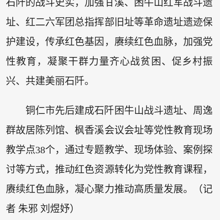
石阡的战斗史实，加强甘溪、困牛山红军战斗遗
址、红二六军团总指挥部旧址等革命遗址遗迹保
护建设，传承红色基因，赓续红色血脉，加强党
性教育，凝聚干群力量齐心战贫困、促乡村振
兴、共建美丽石阡。
铜仁市先后建成石阡困牛山战斗遗址、周逸
群故居陈列馆、枫香溪会议会址等党性教育现场
教学点38个，通过专题教学、现场体验、案例探
讨等方式，推动红色资源转化为党性教育课程，
赓续红色血脉，凝心聚力推动高质量发展。（记
者 朱邪 刘煜妤）