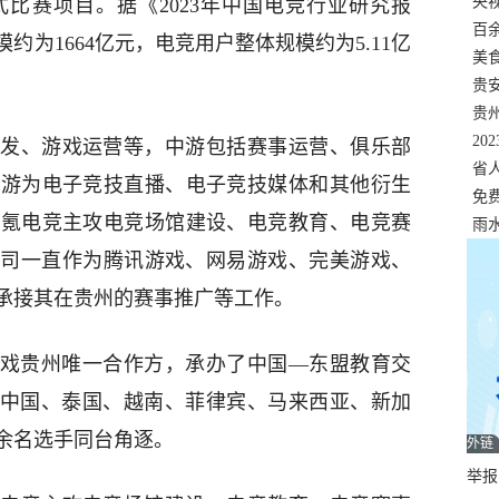
错
央
比赛项目。据《2023年中国电竞行业研究报
温
百
模约为1664亿元，电竞用户整体规模约为5.11亿
正式
美
两
贵
贵
名
20
发、游戏运营等，中游包括赛事运营、俱乐部
色
省
下游为电子竞技直播、电子竞技媒体和其他衍生
资
免
时氪电竞主攻电竞场馆建设、电竞教育、电竞赛
展，
雨
，公司一直作为腾讯游戏、网易游戏、完美游戏、
承接其在贵州的赛事推广等工作。
易游戏贵州唯一合作方，承办了中国—东盟教育交
自中国、泰国、越南、菲律宾、马来西亚、新加
0余名选手同台角逐。
外链
举报邮