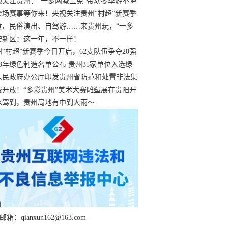
过
视关注贵州：“一多两减三免”带动冬季游不降
余场赛事等你来！央视关注贵州“村超”新赛季
“打响”
食、民俗演出、自驾游……来贵州玩，“一多
减三免”！
安新区：这一年，不一样！
州“村超”新赛季今日开启，62支队伍争夺20强
额
23年绿色制造名单公布 贵州35家单位入选绿
工厂
人民政府办公厅印发贵州省防范和处置非法集
工作实施细则
费开放！“多彩贵州”美术大赛雕塑展在贵阳开
持续至1月19日
水驾到，贵州局地有中到大雨～
箱：qianxun162@163.com