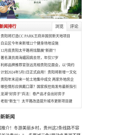
新闻排行
浏览
评论
贵阳将打造CC PARK王府井国贸新天地项目
白云区今年来新增22个健身场地设施
12月底贵阳太平路将炫酷展“新颜”！
著名演员周海媚因病去世，年仅57岁
利郎品牌推荐官张远亮相贵阳见面会，以“简约
计划2024年5月1日正式启用！贵阳将新增一文化
贵阳年末迎来一轮土地集中成交 两家外地房企
哪些情形应佩戴口罩？国家疾控局发布最新指引
龙湖“好房子”兵法：卷产品才会出好房子
老街“新生”！太平路改造提升城市更新项目建
最新新闻
国推介！冬游美丽乡村，贵州这2条线路不容