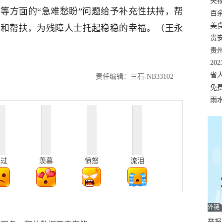
错
央
等方面的“急难愁盼”问题给予补充性扶持，帮
温
百
正式
美
心和帮扶，为残障人士托起稳稳的幸福。（王永
两
贵
贵
名
20
色
省
责任编辑：三石-NB33102
资
免
展，
雨
难过
羡慕
愤怒
流泪
外链
举报邮