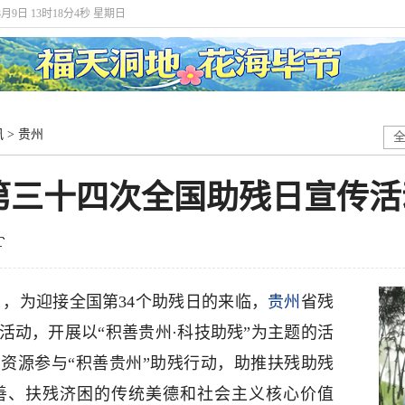
8月9日 13时18分4秒 星期日
讯
>
贵州
第三十四次全国助残日宣传活
9日，为迎接全国第34个助残日的来临，
贵州
省残
活动，开展以“积善贵州·科技助残”为主题的活
资源参与“积善贵州”助残行动，助推扶残助残
善、扶残济困的传统美德和社会主义核心价值