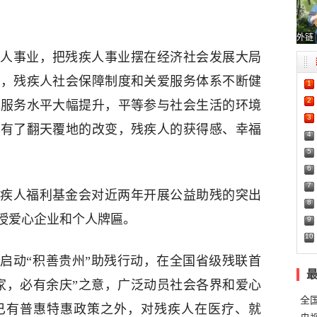
外链
人事业，把残疾人事业摆在经济社会发展大局
署，残疾人社会保障制度和关爱服务体系不断健
1
2
共服务水平大幅提升，平等参与社会生活的环境
3
况有了翻天覆地的改变，残疾人的获得感、幸福
4
5
6
7
疾人福利基金会对近两年开展公益助残的突出
8
授爱心企业和个人牌匾。
9
10
年启动“积善贵州”助残行动，在全国省级残联首
家，必有余庆”之意，广泛动员社会各界和爱心
全
已有普惠特惠政策之外，对残疾人在医疗、就