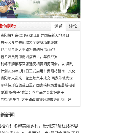
新闻排行
浏览
评论
贵阳将打造CC PARK王府井国贸新天地项目
白云区今年来新增22个健身场地设施
12月底贵阳太平路将炫酷展“新颜”！
著名演员周海媚因病去世，年仅57岁
利郎品牌推荐官张远亮相贵阳见面会，以“简约
计划2024年5月1日正式启用！贵阳将新增一文化
贵阳年末迎来一轮土地集中成交 两家外地房企
哪些情形应佩戴口罩？国家疾控局发布最新指引
龙湖“好房子”兵法：卷产品才会出好房子
老街“新生”！太平路改造提升城市更新项目建
最新新闻
国推介！冬游美丽乡村，贵州这2条线路不容