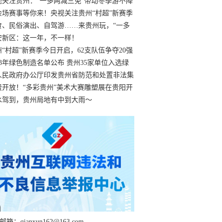
过
视关注贵州：“一多两减三免”带动冬季游不降
余场赛事等你来！央视关注贵州“村超”新赛季
“打响”
食、民俗演出、自驾游……来贵州玩，“一多
减三免”！
安新区：这一年，不一样！
州“村超”新赛季今日开启，62支队伍争夺20强
额
23年绿色制造名单公布 贵州35家单位入选绿
工厂
人民政府办公厅印发贵州省防范和处置非法集
工作实施细则
费开放！“多彩贵州”美术大赛雕塑展在贵阳开
持续至1月19日
水驾到，贵州局地有中到大雨～
箱：qianxun162@163.com