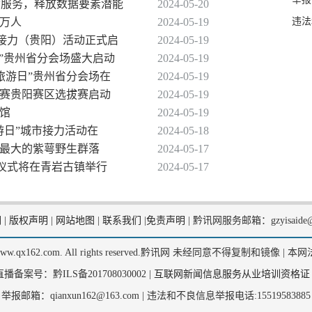
切皆服务，释放数据要素潜能
2024-05-20
违法
2万人
2024-05-19
城市接力（贵阳）活动正式启
2024-05-19
旅游日”贵州省分会场盛大启动
2024-05-19
中国旅游日”贵州省分会场在
2024-05-19
解大赛贵阳赛区选拔赛启动
2024-05-19
物馆
2024-05-19
国旅游日”城市接力活动在
2024-05-18
积最大的紫萼野生群落
2024-05-17
启动仪式将在青岩古镇举行
2024-05-17
们
|
版权声明
|
网站地图
|
联系我们
|
免责声明
|
黔讯网服务邮箱：gzyisaide@
2, www.qx162.com. All rights reserved.黔讯网 未经同意不得复制和镜像 |
本网
备案号：黔ILS备201708030002 |
互联网新闻信息服务从业培训资格证
举报邮箱：qianxun162@163.com |
违法和不良信息举报电话:15519583885