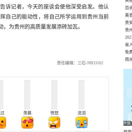
错
央
告诉记者，今天的座谈会使他深受启发。他认
温
百
正式
美
发挥自己的能动性，将自己所学运用到贵州当前
两
贵
动，为贵州的高质量发展添砖加瓦。
贵
名
20
色
省
资
免
展，
雨
责任编辑：三石-NB33102
难过
羡慕
愤怒
流泪
外链
举报邮