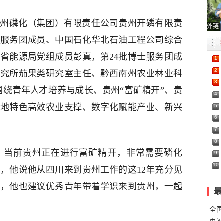
贵州磷化（集团）有限责任公司贵州开磷有限责
外链
士服务团成员、中国石化华北石油工程公司综合
省能源局党组成员彭真，第24批博士服务团成
1
2
研究所茄果类研究室主任、黔西南州农业林业科
3
围绕青年人才培养与成长、贵州“富矿精开”、贵
4
山地特色高效农业支撑、数字化赋能产业、新兴
5
6
7
8
，当前贵州正在进行富矿精开，非常需要磷化
9
10
，他说他从四川来到贵州工作的这12年充分见
迹，他也建议优秀青年带着学识来到贵州，一起
全