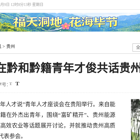
8月9日 12时8分13秒 星期日
讯
>
贵州
，在黔和黔籍青年才俊共话贵
字号：
青年人才说”青年人才座谈会在贵阳举行。来自能
籍在外杰出青年，围绕“富矿精开”、贵州能源
色高效农业等话题展开讨论，并就推动贵州高质
代表参会。