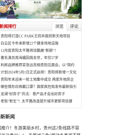
新闻排行
浏览
评论
贵阳将打造CC PARK王府井国贸新天地项目
白云区今年来新增22个健身场地设施
12月底贵阳太平路将炫酷展“新颜”！
著名演员周海媚因病去世，年仅57岁
利郎品牌推荐官张远亮相贵阳见面会，以“简约
计划2024年5月1日正式启用！贵阳将新增一文化
贵阳年末迎来一轮土地集中成交 两家外地房企
哪些情形应佩戴口罩？国家疾控局发布最新指引
龙湖“好房子”兵法：卷产品才会出好房子
老街“新生”！太平路改造提升城市更新项目建
最新新闻
国推介！冬游美丽乡村，贵州这2条线路不容