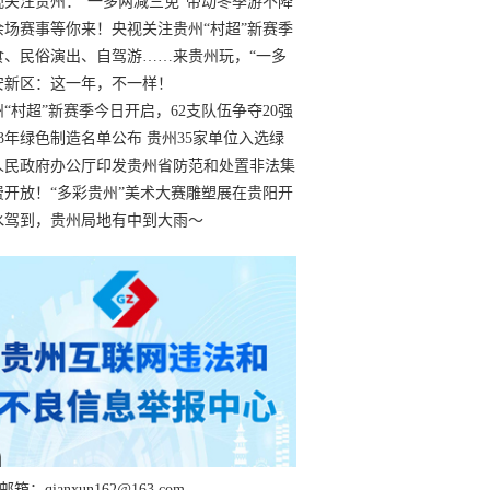
过
视关注贵州：“一多两减三免”带动冬季游不降
余场赛事等你来！央视关注贵州“村超”新赛季
“打响”
食、民俗演出、自驾游……来贵州玩，“一多
减三免”！
安新区：这一年，不一样！
州“村超”新赛季今日开启，62支队伍争夺20强
额
23年绿色制造名单公布 贵州35家单位入选绿
工厂
人民政府办公厅印发贵州省防范和处置非法集
工作实施细则
费开放！“多彩贵州”美术大赛雕塑展在贵阳开
持续至1月19日
水驾到，贵州局地有中到大雨～
箱：qianxun162@163.com