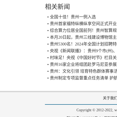
相关新闻
• 全国十佳！贵州一例入选
• 贵州首家福特纵横纵享空间正式开业
• 综合算力位居全国前列！贵州智算规
• 本月20日起，​贵州三线建设博物馆
• 贵州5300名！2024年全国计划招聘
• 央视《新闻联播》：贵州9个市(州)
• 村味足！央视《中国好时节》栏目关
• 贵州16家企业将组团赴罗马尼亚参展
• 贵州：文化引领 培育特色群体赛事
• 贵州制定专项监督重点任务清单 护
关于我
Copyright © 2012-202