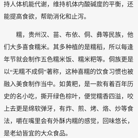
持人体机能代谢，维持机体内酸碱度的平衡，还
能提高食欲，帮助消化和止泻。
糯，贵州汉、苗、布依、侗、彝等民族，他
们大多喜食糯米。其多种植的是糯稻，所以每逢
年节就会制作五色糯米饭、糯米粑等。侗族更是
以“无糯不成侗”著称，这种喜糯的饮食习惯也被
融入美食制作当中。如黄粑，是一款有着百年历
史的名小吃，撕开绿色棕叶，便觉糯香四溢，咬
上去更是绵软弹牙，有炸、煎、烤、烙、炒等食
法，嚼在嘴里会有外酥内糯的感觉，回味悠长，
是老幼皆宜的大众食品。