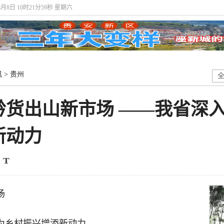
8月8日 10时22分0秒 星期六
讯
>
贵州
黔货出山新市场 ——我省深入
新动力
场
”为乡村振兴增添新动力