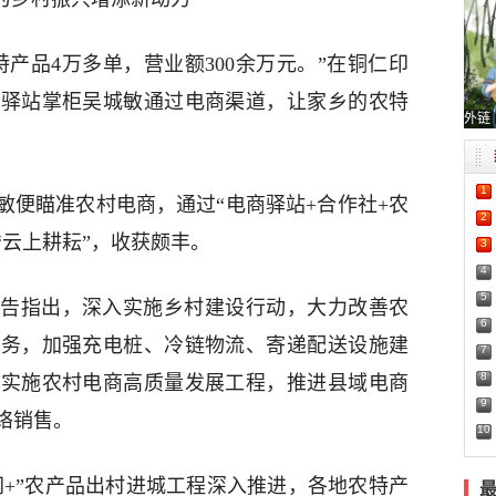
产品4万多单，营业额300余万元。”在铜仁印
，驿站掌柜吴城敏通过电商渠道，让家乡的农特
外链
1
城敏便瞄准农村电商，通过“电商驿站+合作社+农
2
“云上耕耘”，收获颇丰。
3
4
5
告指出，深入实施乡村建设行动，大力改善农
6
服务，加强充电桩、冷链物流、寄递配送设施建
7
8
要实施农村电商高质量发展工程，推进县域电商
9
络销售。
10
网+”农产品出村进城工程深入推进，各地农特产