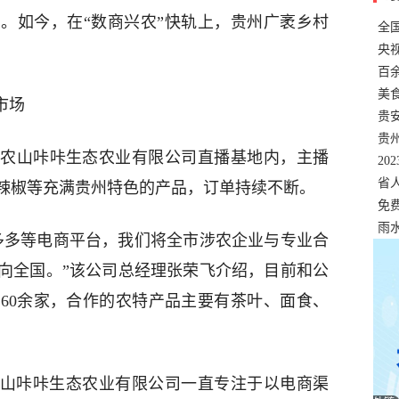
。如今，在“数商兴农”快轨上，贵州广袤乡村
全
错
央
温
百
正式
美
市场
两
贵
贵
农山咔咔生态农业有限公司直播基地内，主播
名
20
色
省
辣椒等充满贵州特色的产品，订单持续不断。
资
免
展，
雨
多多等电商平台，我们将全市涉农企业与专业合
向全国。”该公司总经理张荣飞介绍，目前和公
60余家，合作的农特产品主要有茶叶、面食、
禾农山咔咔生态农业有限公司一直专注于以电商渠