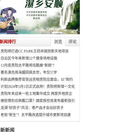
新闻排行
浏览
评论
贵阳将打造CC PARK王府井国贸新天地项目
白云区今年来新增22个健身场地设施
12月底贵阳太平路将炫酷展“新颜”！
著名演员周海媚因病去世，年仅57岁
利郎品牌推荐官张远亮相贵阳见面会，以“简约
计划2024年5月1日正式启用！贵阳将新增一文化
贵阳年末迎来一轮土地集中成交 两家外地房企
哪些情形应佩戴口罩？国家疾控局发布最新指引
龙湖“好房子”兵法：卷产品才会出好房子
老街“新生”！太平路改造提升城市更新项目建
最新新闻