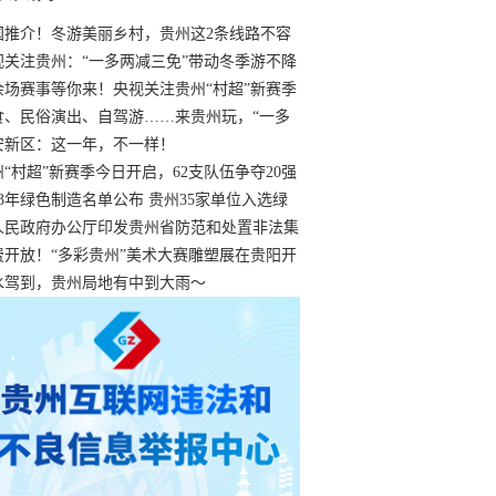
国推介！冬游美丽乡村，贵州这2条线路不容
过
视关注贵州：“一多两减三免”带动冬季游不降
余场赛事等你来！央视关注贵州“村超”新赛季
“打响”
食、民俗演出、自驾游……来贵州玩，“一多
减三免”！
安新区：这一年，不一样！
州“村超”新赛季今日开启，62支队伍争夺20强
额
23年绿色制造名单公布 贵州35家单位入选绿
工厂
人民政府办公厅印发贵州省防范和处置非法集
工作实施细则
费开放！“多彩贵州”美术大赛雕塑展在贵阳开
持续至1月19日
水驾到，贵州局地有中到大雨～