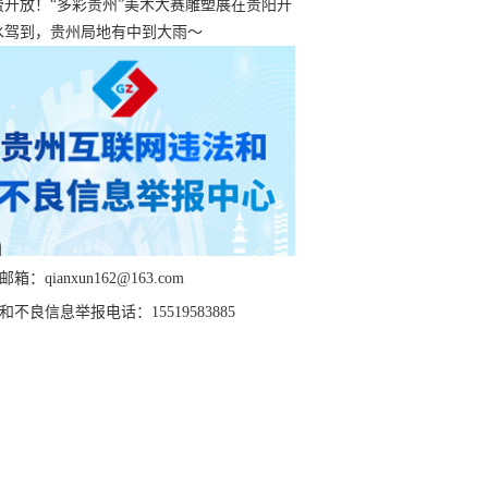
工作实施细则
费开放！“多彩贵州”美术大赛雕塑展在贵阳开
持续至1月19日
水驾到，贵州局地有中到大雨～
箱：qianxun162@163.com
和不良信息举报电话：15519583885