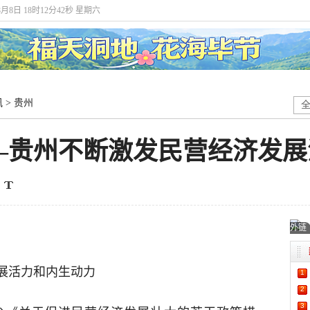
8月8日 18时12分43秒 星期六
讯
>
贵州
——贵州不断激发民营经济发
外链
展活力和内生动力
1
2
3