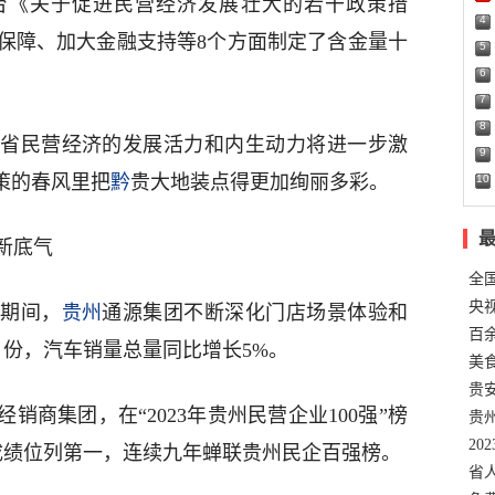
台《关于促进民营经济发展壮大的若干政策措
4
保障、加大金融支持等8个方面制定了含金量十
5
6
7
8
省民营经济的发展活力和内生动力将进一步激
9
策的春风里把
黔
贵大地装点得更加绚丽多彩。
10
新底气
全
错
央
节期间，
贵州
通源集团不断深化门店场景体验和
温
百
月份，汽车销量总量同比增长5%。
正式
美
两
贵
销商集团，在“2023年贵州民营企业100强”榜
贵
名
20
的成绩位列第一，连续九年蝉联贵州民企百强榜。
色
省