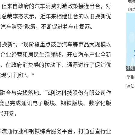
资
免
，但来自政府的汽车消费刺激政策接连出台，对
展，
雨
副总裁李杰表示，近年来相继出台的以旧换新优
励汽车消费”政策，不断促进着车市复苏。
旧换新”。“现阶段重点鼓励汽车等商品大规模以
入企业经营和居民生活领域，开启汽车产业全新
间，在政府消费券的拉动下，通源进行了促销优
外链
‘开门红’。“
举报邮
违法
融合与实操落地。飞利达科技股份有限公司作
一季度已完成通讯电子版块、钢铁版块、数字化版
布局开端。
子流通行业和钢铁综合服务平台，打通垂直行业