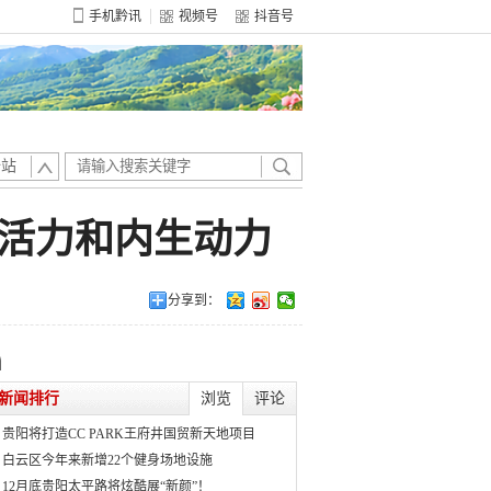
手机黔讯
视频号
抖音号
全站
展活力和内生动力
分享到：
新闻排行
浏览
评论
贵阳将打造CC PARK王府井国贸新天地项目
白云区今年来新增22个健身场地设施
12月底贵阳太平路将炫酷展“新颜”！