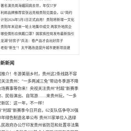
著名演员周海媚因病去世，年仅57岁
利郎品牌推荐官张远亮相贵阳见面会，以“简约
计划2024年5月1日正式启用！贵阳将新增一文化
贵阳年末迎来一轮土地集中成交 两家外地房企
哪些情形应佩戴口罩？国家疾控局发布最新指引
龙湖“好房子”兵法：卷产品才会出好房子
老街“新生”！太平路改造提升城市更新项目建
最新新闻
国推介！冬游美丽乡村，贵州这2条线路不容
过
视关注贵州：“一多两减三免”带动冬季游不降
余场赛事等你来！央视关注贵州“村超”新赛季
“打响”
食、民俗演出、自驾游……来贵州玩，“一多
减三免”！
安新区：这一年，不一样！
州“村超”新赛季今日开启，62支队伍争夺20强
额
23年绿色制造名单公布 贵州35家单位入选绿
工厂
人民政府办公厅印发贵州省防范和处置非法集