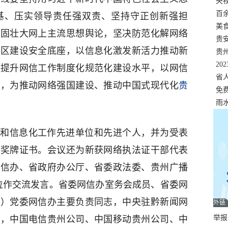
错
央
温
百
基、压实领导责任强双责、坚持守正创新强担
正式
美
巩固壮大网上主流思想舆论，坚决防范化解网络
两
贵
新区建设安全底座，以信息化激发新活力推动新
贵
名
20
，提升网信工作制度化规范化建设水平，以网信
色
省
效，为推动网络强国建设、推动中国式现代化
贵
资
免
展，
雨
和信息化工作先进单位和先进个人，并为受表
发奖牌证书。会议还为新获网络执法证干部代表
网信办、省政府办公厅、省委政法委、贵州广播
位作交流发言。省委网信办室务会成员、省委网
州）党委网信办主要负责同志，中央驻黔新闻网
外链
举报邮
志，中国电信贵州公司、中国移动贵州公司、中