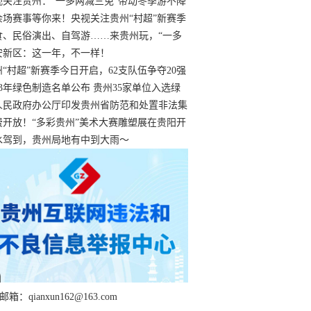
过
视关注贵州：“一多两减三免”带动冬季游不降
余场赛事等你来！央视关注贵州“村超”新赛季
“打响”
食、民俗演出、自驾游……来贵州玩，“一多
减三免”！
安新区：这一年，不一样！
州“村超”新赛季今日开启，62支队伍争夺20强
额
23年绿色制造名单公布 贵州35家单位入选绿
工厂
人民政府办公厅印发贵州省防范和处置非法集
工作实施细则
费开放！“多彩贵州”美术大赛雕塑展在贵阳开
持续至1月19日
水驾到，贵州局地有中到大雨～
箱：qianxun162@163.com