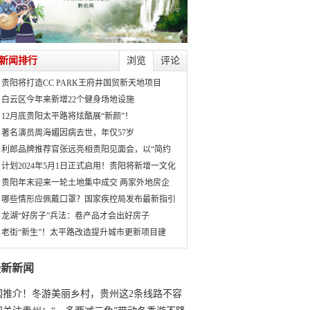
新闻排行
浏览
评论
贵阳将打造CC PARK王府井国贸新天地项目
白云区今年来新增22个健身场地设施
12月底贵阳太平路将炫酷展“新颜”！
著名演员周海媚因病去世，年仅57岁
利郎品牌推荐官张远亮相贵阳见面会，以“简约
计划2024年5月1日正式启用！贵阳将新增一文化
贵阳年末迎来一轮土地集中成交 两家外地房企
哪些情形应佩戴口罩？国家疾控局发布最新指引
龙湖“好房子”兵法：卷产品才会出好房子
老街“新生”！太平路改造提升城市更新项目建
最新新闻
国推介！冬游美丽乡村，贵州这2条线路不容