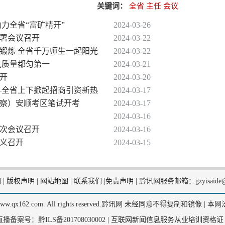
关键词：
全省
主任
会议
助力全省“富矿精开”
2024-03-26
部署会议召开
2024-03-22
育锻炼 全省千万师生一起阳光
2024-03-22
空气质量都匀第一
2024-03-21
召开
2024-03-20
——全省上下掀起招商引资新热
2024-03-17
民警察）安顺考区笔试开考
2024-03-17
2024-03-16
二次会议召开
2024-03-16
遵义召开
2024-03-15
们
|
版权声明
|
网站地图
|
联系我们
|
免责声明
|
黔讯网服务邮箱：gzyisaide@
2, www.qx162.com. All rights reserved.黔讯网 未经同意不得复制和镜像 |
本网
备案号：黔ILS备201708030002 |
互联网新闻信息服务从业培训资格证