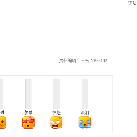
违法
。
责任编辑：三石-NB33102
难过
羡慕
愤怒
流泪