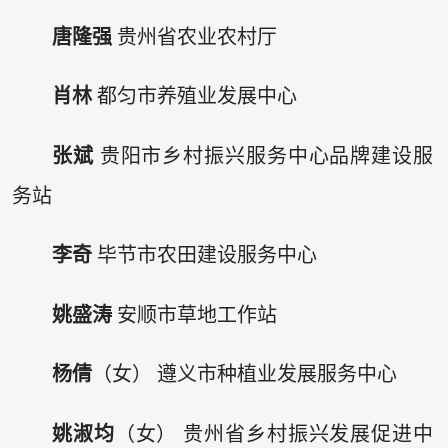
唐隆强
贵州省农业农村厅
肖林
都匀市养殖业发展中心
张斌
贵阳市乡村振兴服务中心品牌建设服
务站
李奇
毕节市农田建设服务中心
姚盛涛
安顺市草地工作站
杨倩
（女） 遵义市种植业发展服务中心
姚淑均
（女） 贵州省乡村振兴发展促进中