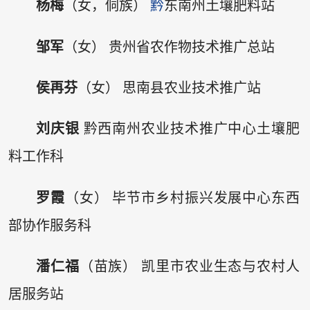
杨梅
（女，侗族）
黔
东南州土壤肥料站
邹军
（女） 贵州省农作物技术推广总站
侯再芬
（女） 思南县农业技术推广站
刘庆银
黔西南州农业技术推广中心土壤肥
料工作科
罗霞
（女） 毕节市乡村振兴发展中心东西
部协作服务科
潘仁福
（苗族） 凯里市农业生态与农村人
居服务站