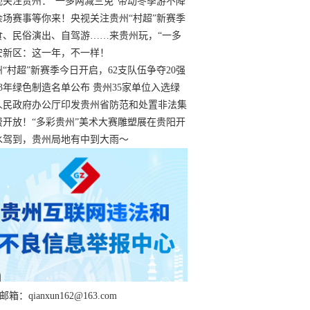
过
视关注贵州：“一多两减三免”带动冬季游不降
余场赛事等你来！央视关注贵州“村超”新赛季
“打响”
食、民俗演出、自驾游……来贵州玩，“一多
减三免”！
安新区：这一年，不一样！
州“村超”新赛季今日开启，62支队伍争夺20强
额
23年绿色制造名单公布 贵州35家单位入选绿
工厂
人民政府办公厅印发贵州省防范和处置非法集
工作实施细则
费开放！“多彩贵州”美术大赛雕塑展在贵阳开
持续至1月19日
水驾到，贵州局地有中到大雨～
箱：qianxun162@163.com