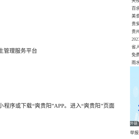
错
央
温
百
正式
美
两
贵
贵
名
20
色
省
生管理服务平台
资
免
展，
雨
小程序或下载“爽贵阳”APP。进入“爽贵阳”页面
外链
举报邮