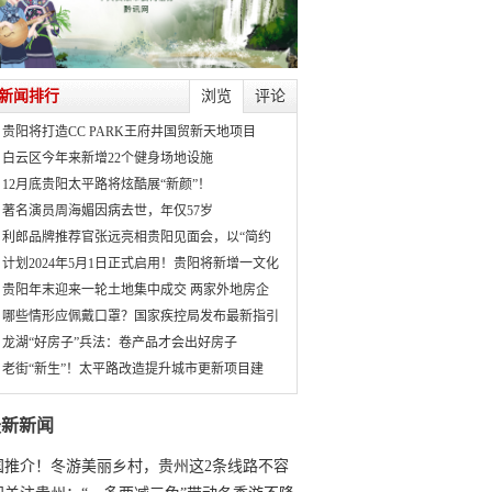
新闻排行
浏览
评论
贵阳将打造CC PARK王府井国贸新天地项目
白云区今年来新增22个健身场地设施
12月底贵阳太平路将炫酷展“新颜”！
著名演员周海媚因病去世，年仅57岁
利郎品牌推荐官张远亮相贵阳见面会，以“简约
计划2024年5月1日正式启用！贵阳将新增一文化
贵阳年末迎来一轮土地集中成交 两家外地房企
哪些情形应佩戴口罩？国家疾控局发布最新指引
龙湖“好房子”兵法：卷产品才会出好房子
老街“新生”！太平路改造提升城市更新项目建
最新新闻
国推介！冬游美丽乡村，贵州这2条线路不容