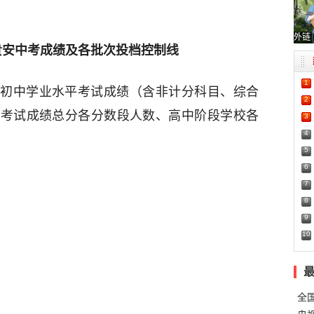
外链
阳贵安中考成绩及各批次投档控制线
1
初中学业水平考试成绩（含非计分科目、综合
2
平考试成绩总分各分数段人数、高中阶段学校各
3
4
5
6
7
8
9
10
全