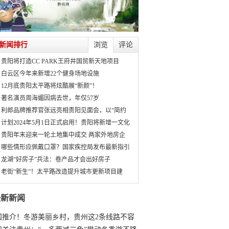
新闻排行
浏览
评论
贵阳将打造CC PARK王府井国贸新天地项目
白云区今年来新增22个健身场地设施
12月底贵阳太平路将炫酷展“新颜”！
著名演员周海媚因病去世，年仅57岁
利郎品牌推荐官张远亮相贵阳见面会，以“简约
计划2024年5月1日正式启用！贵阳将新增一文化
贵阳年末迎来一轮土地集中成交 两家外地房企
哪些情形应佩戴口罩？国家疾控局发布最新指引
龙湖“好房子”兵法：卷产品才会出好房子
老街“新生”！太平路改造提升城市更新项目建
最新新闻
国推介！冬游美丽乡村，贵州这2条线路不容