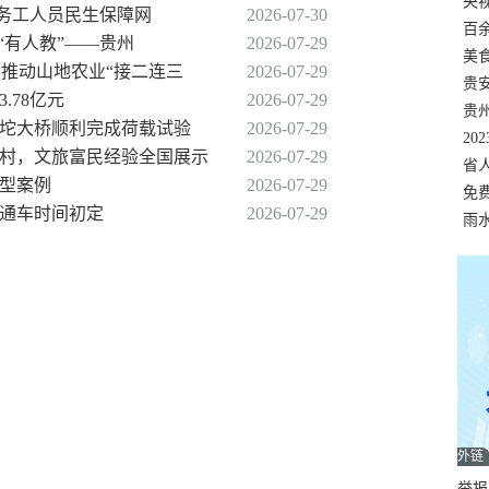
错
央
出务工人员民生保障网
2026-07-30
温
百
到“有人教”——贵州
2026-07-29
正式
美
商推动山地农业“接二连三
2026-07-29
两
贵
.78亿元
2026-07-29
贵
果坨大桥顺利完成荷载试验
2026-07-29
名
20
江村，文旅富民经验全国展示
2026-07-29
色
省
典型案例
2026-07-29
资
免
、通车时间初定
2026-07-29
展，
雨
外链
举报邮