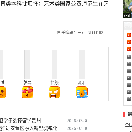
体育类本科批填报；艺术类国家公费师范生在艺
外链
责任编辑：三石-NB33102
1
2
3
4
5
6
7
难过
羡慕
愤怒
流泪
8
9
10
名东盟学子选择留学贵州
2026-07-30
全
持续推进安置区融入新型城镇化
2026-07-30