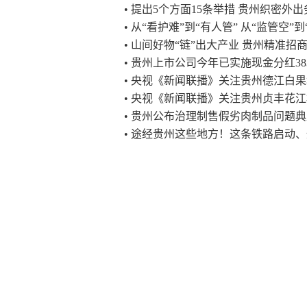
• 提出5个方面15条举措 贵州织密外
• 从“看护难”到“有人管” 从“监管空”
• 山间好物“链”出大产业 贵州精准招
• 贵州上市公司今年已实施现金分红383
• 央视《新闻联播》关注贵州德江白
• 央视《新闻联播》关注贵州贞丰花
• 贵州公布治理制售假劣肉制品问题
• 途经贵州这些地方！这条铁路启动