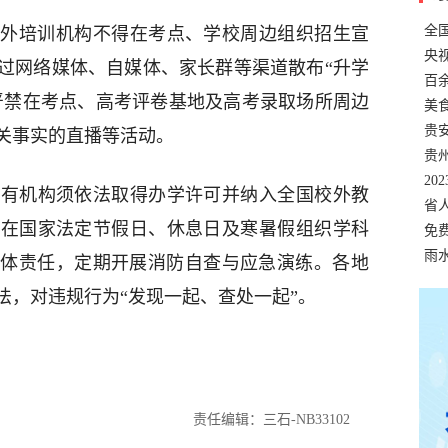
全
外培训机构‌不得在考点、学校周边组织招生宣
错
央
过网络媒体、自媒体、家长群等渠道散布“升学
温
百
。严禁在考点、高考评卷基地及高考录取场所周边
正式
美
两
贵
关事实的直播等活动。
贵
名
20
所有机构须依法取得办学许可并纳入全国校外教
色
省
得在国家法定节假日、休息日及寒暑假组织学科
资
免
展，
雨
体责任，定期开展消防自查与应急演练。各地‌
法，对违规行为“发现一起、查处一起”。
责任编辑：三石-NB33102