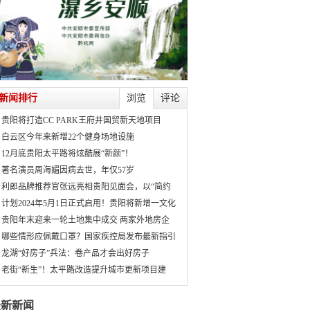
新闻排行
浏览
评论
贵阳将打造CC PARK王府井国贸新天地项目
白云区今年来新增22个健身场地设施
12月底贵阳太平路将炫酷展“新颜”！
著名演员周海媚因病去世，年仅57岁
利郎品牌推荐官张远亮相贵阳见面会，以“简约
计划2024年5月1日正式启用！贵阳将新增一文化
贵阳年末迎来一轮土地集中成交 两家外地房企
哪些情形应佩戴口罩？国家疾控局发布最新指引
龙湖“好房子”兵法：卷产品才会出好房子
老街“新生”！太平路改造提升城市更新项目建
最新新闻