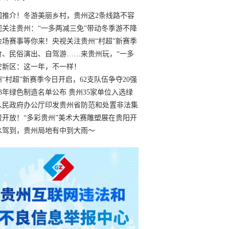
国推介！冬游美丽乡村，贵州这2条线路不容
过
视关注贵州：“一多两减三免”带动冬季游不降
余场赛事等你来！央视关注贵州“村超”新赛季
“打响”
食、民俗演出、自驾游……来贵州玩，“一多
减三免”！
安新区：这一年，不一样！
州“村超”新赛季今日开启，62支队伍争夺20强
额
23年绿色制造名单公布 贵州35家单位入选绿
工厂
人民政府办公厅印发贵州省防范和处置非法集
工作实施细则
费开放！“多彩贵州”美术大赛雕塑展在贵阳开
持续至1月19日
水驾到，贵州局地有中到大雨～