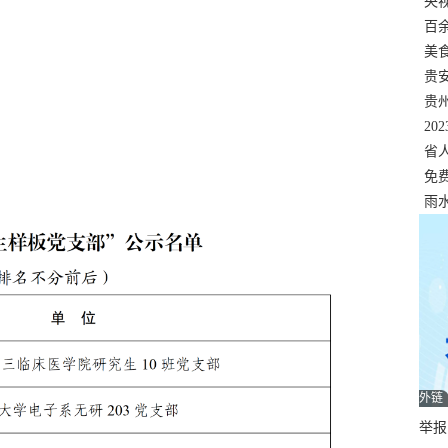
错
央
温
百
正式
美
两
贵
贵
名
20
色
省
资
免
展，
雨
外链
举报邮