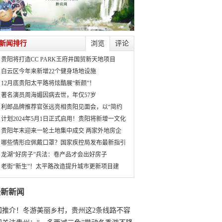
新闻排行
浏览
评论
贵阳将打造CC PARK王府井国贸新天地项目
白云区今年来新增22个健身场地设施
12月底贵阳太平路将炫酷展“新颜”！
著名演员周海媚因病去世，年仅57岁
利郎品牌推荐官张远亮相贵阳见面会，以“简约
计划2024年5月1日正式启用！贵阳将新增一文化
贵阳年末迎来一轮土地集中成交 两家外地房企
哪些情形应佩戴口罩？国家疾控局发布最新指引
龙湖“好房子”兵法：卷产品才会出好房子
老街“新生”！太平路改造提升城市更新项目建
最新新闻
国推介！冬游美丽乡村，贵州这2条线路不容