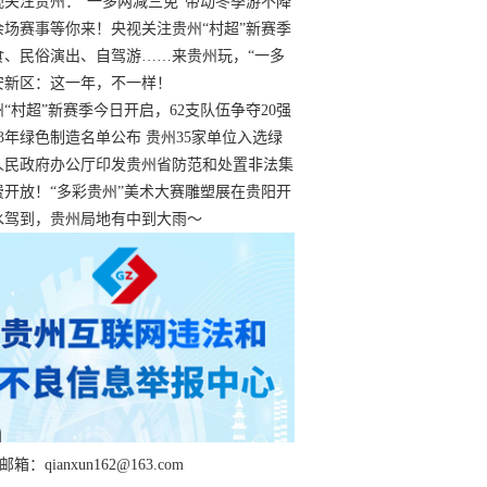
过
视关注贵州：“一多两减三免”带动冬季游不降
余场赛事等你来！央视关注贵州“村超”新赛季
“打响”
食、民俗演出、自驾游……来贵州玩，“一多
减三免”！
安新区：这一年，不一样！
州“村超”新赛季今日开启，62支队伍争夺20强
额
23年绿色制造名单公布 贵州35家单位入选绿
工厂
人民政府办公厅印发贵州省防范和处置非法集
工作实施细则
费开放！“多彩贵州”美术大赛雕塑展在贵阳开
持续至1月19日
水驾到，贵州局地有中到大雨～
箱：qianxun162@163.com