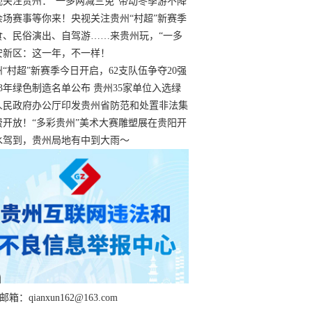
过
视关注贵州：“一多两减三免”带动冬季游不降
余场赛事等你来！央视关注贵州“村超”新赛季
“打响”
食、民俗演出、自驾游……来贵州玩，“一多
减三免”！
安新区：这一年，不一样！
州“村超”新赛季今日开启，62支队伍争夺20强
额
23年绿色制造名单公布 贵州35家单位入选绿
工厂
人民政府办公厅印发贵州省防范和处置非法集
工作实施细则
费开放！“多彩贵州”美术大赛雕塑展在贵阳开
持续至1月19日
水驾到，贵州局地有中到大雨～
箱：qianxun162@163.com