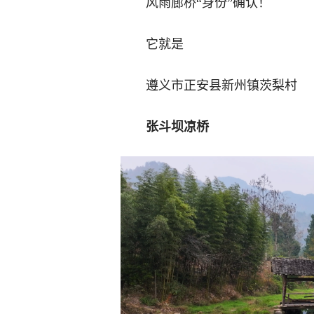
风雨廊桥“身份”确认！
它就是
遵义市正安县新州镇茨梨村
张斗坝凉桥