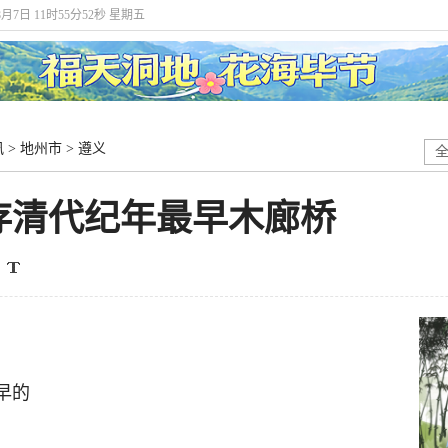
8月7日 11时55分53秒 星期五
讯
>
地州市
>
遵义
存清代纪年最早木廊桥
早的