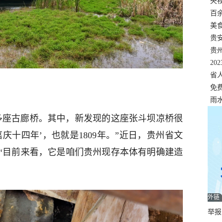
错
央
温
百
正式
美
两
贵
贵
名
20
色
省
资
免
展，
雨
多座古廊桥。其中，新发现的这座张斗坝凉桥很
庆十四年’，也就是1809年。”近日，贵州省文
“目前来看，它是咱们贵州现存本体有明确建造
外链
举报邮