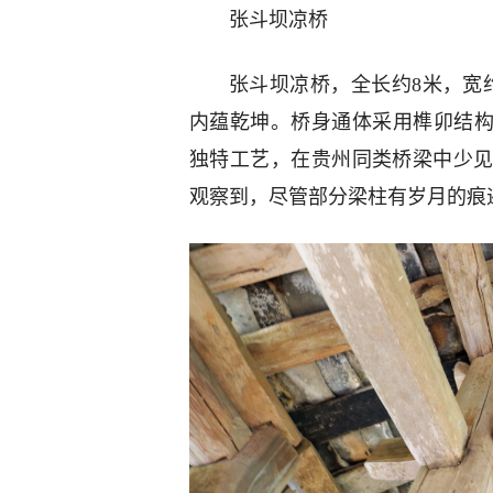
张斗坝凉桥
张斗坝凉桥，全长约8米，宽
内蕴乾坤。桥身通体采用榫卯结构
独特工艺，在贵州同类桥梁中少
观察到，尽管部分梁柱有岁月的痕