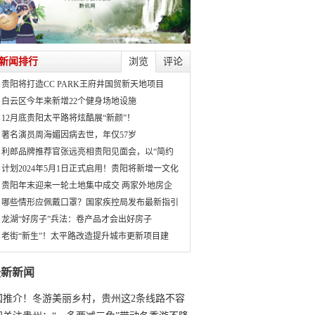
新闻排行
浏览
评论
贵阳将打造CC PARK王府井国贸新天地项目
白云区今年来新增22个健身场地设施
12月底贵阳太平路将炫酷展“新颜”！
著名演员周海媚因病去世，年仅57岁
利郎品牌推荐官张远亮相贵阳见面会，以“简约
计划2024年5月1日正式启用！贵阳将新增一文化
贵阳年末迎来一轮土地集中成交 两家外地房企
哪些情形应佩戴口罩？国家疾控局发布最新指引
龙湖“好房子”兵法：卷产品才会出好房子
老街“新生”！太平路改造提升城市更新项目建
最新新闻
国推介！冬游美丽乡村，贵州这2条线路不容