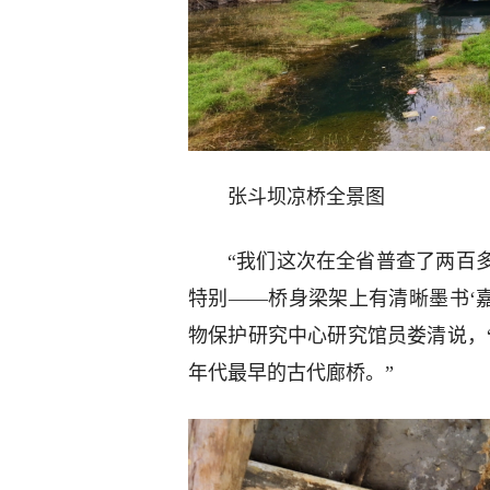
张斗坝凉桥全景图
“我们这次在全省普查了两百
特别——桥身梁架上有清晰墨书‘嘉
物保护研究中心研究馆员娄清说，
年代最早的古代廊桥。”