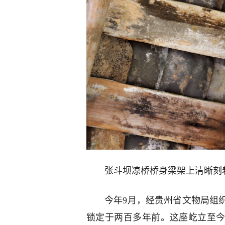
张斗坝凉桥桥身梁架上清晰刻着
今年9月，经贵州省文物局组
锁定于两百多年前。这座屹立至