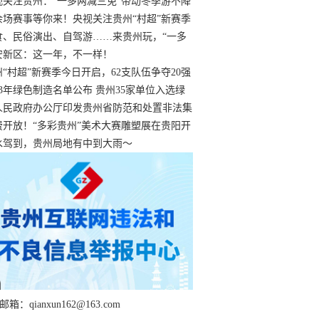
过
视关注贵州：“一多两减三免”带动冬季游不降
余场赛事等你来！央视关注贵州“村超”新赛季
“打响”
食、民俗演出、自驾游……来贵州玩，“一多
减三免”！
安新区：这一年，不一样！
州“村超”新赛季今日开启，62支队伍争夺20强
额
23年绿色制造名单公布 贵州35家单位入选绿
工厂
人民政府办公厅印发贵州省防范和处置非法集
工作实施细则
费开放！“多彩贵州”美术大赛雕塑展在贵阳开
持续至1月19日
水驾到，贵州局地有中到大雨～
箱：qianxun162@163.com