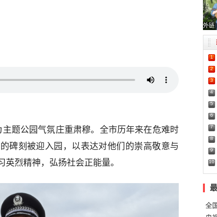
外链
1
2
3
4
5
6
7
勇为主题公园气氛庄重肃穆。全市历年来在危难时
8
烈的碑刻被迎入园，以表达对他们的崇高敬意与
9
习英烈精神，弘扬社会正能量。
10
全