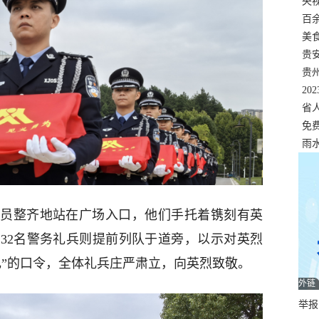
错
央
温
百
正式
美
两
贵
贵
名
20
色
省
资
免
展，
雨
人员整齐地站在广场入口，他们手托着镌刻有英
32名警务礼兵则提前列队于道旁，以示对英烈
礼”的口令，全体礼兵庄严肃立，向英烈致敬。
外链
举报邮