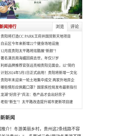
新闻排行
浏览
评论
贵阳将打造CC PARK王府井国贸新天地项目
白云区今年来新增22个健身场地设施
12月底贵阳太平路将炫酷展“新颜”！
著名演员周海媚因病去世，年仅57岁
利郎品牌推荐官张远亮相贵阳见面会，以“简约
计划2024年5月1日正式启用！贵阳将新增一文化
贵阳年末迎来一轮土地集中成交 两家外地房企
哪些情形应佩戴口罩？国家疾控局发布最新指引
龙湖“好房子”兵法：卷产品才会出好房子
老街“新生”！太平路改造提升城市更新项目建
最新新闻
国推介！冬游美丽乡村，贵州这2条线路不容