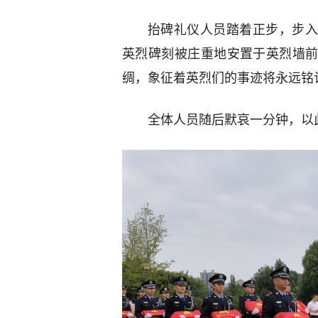
抬碑礼仪人员踏着正步，步入
英烈碑刻被庄重地安置于英烈墙
绸，象征着英烈们的事迹将永远铭
全体人员随后默哀一分钟，以