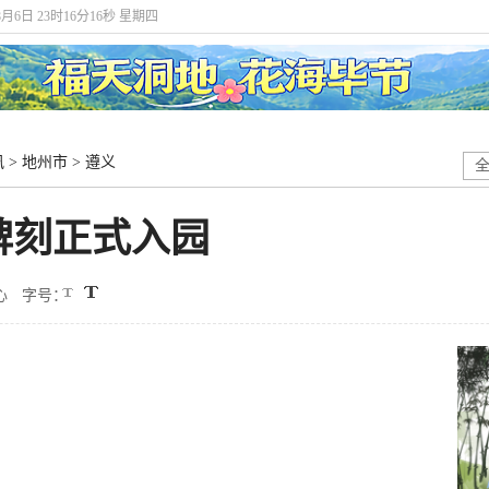
8月6日 23时16分18秒 星期四
讯
>
地州市
>
遵义
碑刻正式入园
心
字号：