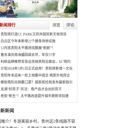
新闻排行
浏览
评论
贵阳将打造CC PARK王府井国贸新天地项目
白云区今年来新增22个健身场地设施
12月底贵阳太平路将炫酷展“新颜”！
著名演员周海媚因病去世，年仅57岁
利郎品牌推荐官张远亮相贵阳见面会，以“简约
计划2024年5月1日正式启用！贵阳将新增一文化
贵阳年末迎来一轮土地集中成交 两家外地房企
哪些情形应佩戴口罩？国家疾控局发布最新指引
龙湖“好房子”兵法：卷产品才会出好房子
老街“新生”！太平路改造提升城市更新项目建
最新新闻
国推介！冬游美丽乡村，贵州这2条线路不容