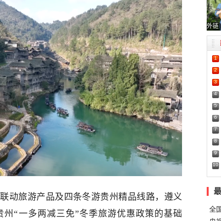
外链
1
2
3
4
5
6
7
8
9
10
景联动旅游产品及四条冬游贵州精品线路，遵义
全
贵州“一多两减三免”冬季旅游优惠政策的基础