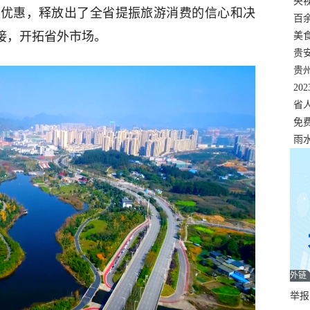
错
央
重优惠，释放出了全省提振旅游消费的信心和决
温
百
接，开拓省外市场。
正式
美
两
贵
贵
名
20
色
省
资
免
展，
雨
外链
举报邮