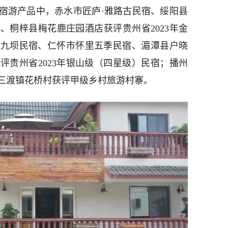
宿游产品中，赤水市匠庐·雅路古民宿、绥阳县
、桐梓县梅花鹿庄园酒店获评贵州省2023年金
上九坝民宿、仁怀市怀里五季民宿、湄潭县户晓
评贵州省2023年银山级（四星级）民宿；播州
三渡镇花桥村获评甲级乡村旅游村寨。