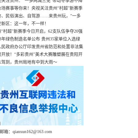
过
视关注贵州：“一多两减三免”带动冬季游不降
余场赛事等你来！央视关注贵州“村超”新赛季
“打响”
食、民俗演出、自驾游……来贵州玩，“一多
减三免”！
安新区：这一年，不一样！
州“村超”新赛季今日开启，62支队伍争夺20强
额
23年绿色制造名单公布 贵州35家单位入选绿
工厂
人民政府办公厅印发贵州省防范和处置非法集
工作实施细则
费开放！“多彩贵州”美术大赛雕塑展在贵阳开
持续至1月19日
水驾到，贵州局地有中到大雨～
箱：qianxun162@163.com