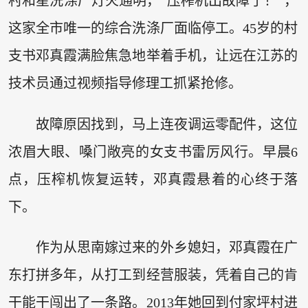
村和星洗涤厂灯火通明，“压榨机出故障了！”，
这家全市唯一的综合洗涤厂面临停工。45岁的村
支书邓真霞满脸焦急地举着手机，让远在江苏的
技术员通过视频指导修理工抓紧抢修。
故障原因找到，马上连夜调运零配件，这位
浓眉大眼、嗓门敞亮的女支书雷厉风行。早晨6
点，压榨机恢复运转，邓真霞悬着的心终于落
下。
作为从思南嫁过来的外乡媳妇，邓真霞在广
东打拼多年，从打工到经营服装，凭着自己的肯
干能干闯出了一条路。2013年她回到付家坪村进