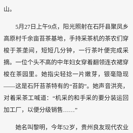
山。
5月27日上午9点，阳光照射在石阡县聚凤乡
高原村千余亩苔茶基地，手持采茶机的茶农们穿
梭于茶垄间，短短几分钟，一行茶叶便完成采
摘。一位个头不高的中年妇女穿着翻领连衣裙穿
梭在茶园里。她指尖轻捻一片嫩芽，银毫隐现
——这是石阡苔茶特有的“苔韵”。她声音洪亮，
对着采茶工喊道：“机采的和手采的要分装运回
加工厂，以便分级销售……”
她名叫黎明，今年52岁，贵州良友现代农业